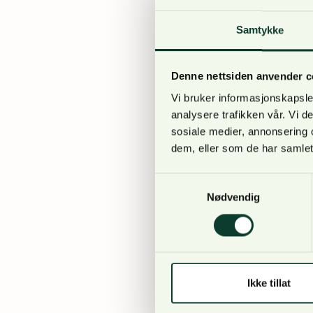
Samtykke
«Naturkrisen» er noe a
fall ved at golfstrømm
Denne nettsiden anvender c
derimot, har etter sig
en ødelagt natur. Noen
Vi bruker informasjonskapsler
analysere trafikken vår. Vi 
Vindmøller på land bidr
sosiale medier, annonsering 
fremtidig klimakrise.
dem, eller som de har samlet
Krisebeskrivelsen nyte
Samtykkevalg
Dag O. Hessen, Vigdis
Nødvendig
preges av en stor, pågå
villmark».
Dette notatet stiller s
Ikke tillat
bagatellisere det som k
som følge av dårlig ko