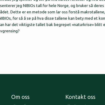
enterer jeg NIBIOs tall for hele Norge, og bruker så deres 
det. Dette er en metode som lar oss forstå makrotallene
NIBIOs, for så å se på hva disse tallene kan bety med et ko
n har det viktigste tallet bak begrepet «naturkrise» blitt 
avgrensing?
Om oss
Kontakt oss