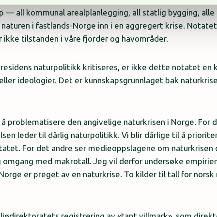
 — all kommunal arealplanlegging, all statlig bygging, alle
naturen i fastlands-Norge inn i en aggregert krise. Notatet
r ikke tilstanden i våre fjorder og havområder.
esidens naturpolitikk kritiseres, er ikke dette notatet en k
eller ideologier. Det er kunnskapsgrunnlaget bak naturkris
l å problematisere den angivelige naturkrisen i Norge. For d
sen leder til dårlig naturpolitikk. Vi blir dårlige til å priorit
tatet. For det andre ser medieoppslagene om naturkrisen o
g omgang med makrotall. Jeg vil derfor undersøke empirie
Norge er preget av en naturkrise. To kilder til tall for norsk
ljødirektoratets registrering av «tapt villmark», som direkt