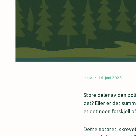
sara
16. juni 2025
Store deler av den poli
det? Eller er det summ
er det noen forskjell p
Dette notatet, skreve