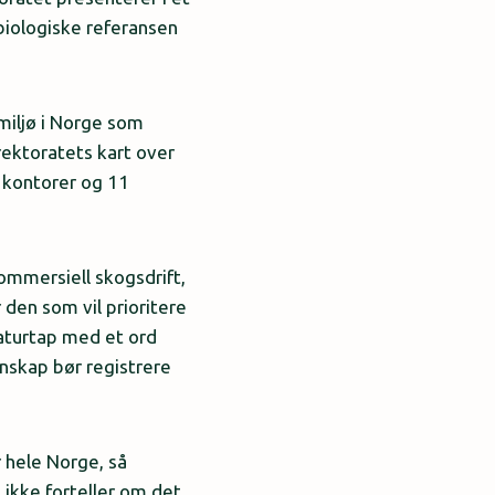
 biologiske referansen
smiljø i Norge som
rektoratets kart over
4 kontorer og 11
kommersiell skogsdrift,
 den som vil prioritere
naturtap med et ord
gnskap bør registrere
 hele Norge, så
 ikke forteller om det