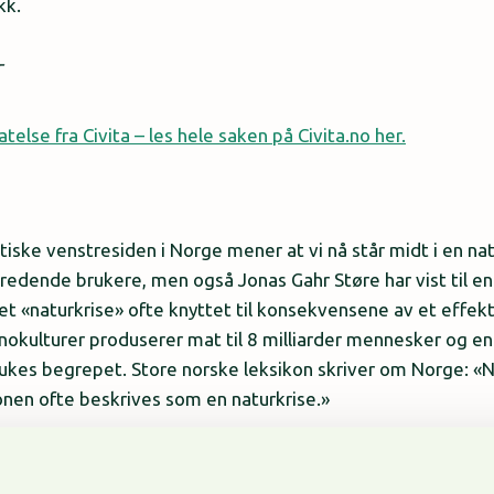
kk.
T
atelse fra Civita – les hele saken på Civita.no her.
itiske venstresiden i Norge mener at vi nå står midt i en na
dende brukere, men også Jonas Gahr Støre har vist til en sl
t «naturkrise» ofte knyttet til konsekvensene av et effektiv
kulturer produserer mat til 8 milliarder mennesker og en
ukes begrepet. Store norske leksikon skriver om Norge: «N
onen ofte beskrives som en naturkrise.»
ilde er Miljødirektoratets telling av det de kaller «villmar
gen bare 11,5 prosent villmark igjen, målt i areal av hele lan