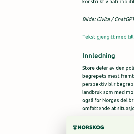
konstruktiv naturpoliti
Bilde: Civita / ChatGP
Tekst gjengitt med till
Innledning
Store deler av den pol
begrepets mest fremtre
perspektiv blir begrepe
landbruk som med mono
også for Norges del br
omfattende at situasj
Leksikonets viktigste k
har ifølge denne tellin