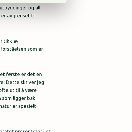
 utbygginger og all
 er avgrenset til
ritikk av
eforståelsen som er
et første er det en
ere. Dette skriver jeg
fte ut til å være
n som ligger bak
 natur er spesielt
oratet presenterer i et