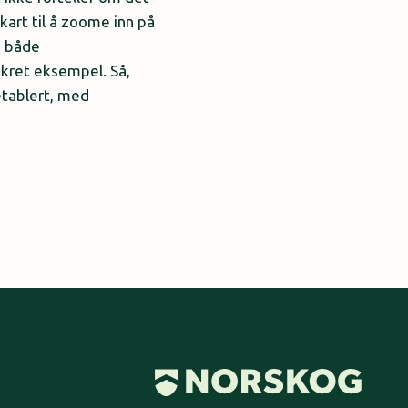
kart til å zoome inn på
, både
nkret eksempel. Så,
etablert, med