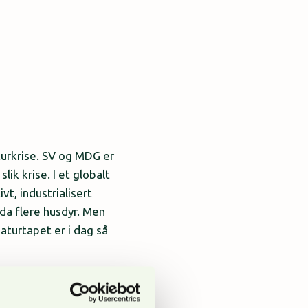
turkrise. SV og MDG er
ik krise. I et globalt
t, industrialisert
da flere husdyr. Men
aturtapet er i dag så
kspreget natur». Norge
det.