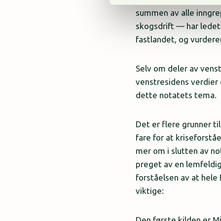
summen av alle inngrep
skogsdrift — har ledet 
fastlandet, og vurdere
Selv om deler av venstr
venstresidens verdier 
dette notatets tema.
Det er flere grunner ti
fare for at kriseforståel
mer om i slutten av no
preget av en lemfeldi
forståelsen av at hele 
viktige:
Den første kilden er Mi