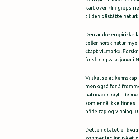
kart over «Inngrepsfrie
til den påståtte natur
Den andre empiriske kil
teller norsk natur mye
«tapt villmark». Forsk
forskningsstasjoner i 
Vi skal se at kunnskap 
men også for å fremme k
naturvern høyt. Denne 
som ennå ikke finnes i
både tap og vinning. De
Dette notatet er bygge
zoomer jeg inn på et o