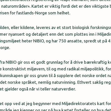
 naturområder». Kartet er viktig fordi det er den viktigste
krisen for fastlands-Norge som helhet.
den, eller kildene, leveres av et stort biologisk forskning
 mer nyansert og detaljert enn det som plottes inn i Miljødi
ningsmiljøet heter NIBIO, og har 750 ansatte, spredt ut på 
Norge.
fra NIBIO gir oss et godt grunnlag for å drive bærekraftig 
onstruktivt miljøvern, til og med radikal miljøpolitikk, for
kunnskapen gir oss grunn til å supplere det norske ordet 
 det norske språket, nemlig naturvinning. Ethvert saklig re
t gjelder også når vi teller naturverdier.
t opp ved at jeg begynner med Miljødirektoratets kart for
mråde jeg kjenner og ser på hva kartet forteller og hva det