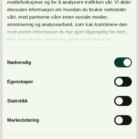
mediefunksjoner og for å analysere trafikken vår. Vi deler
dessuten informasjon om hvordan du bruker nettstedet
Les NORSKOGs prioriterte budskap til partienes
vårt, med partnerne våre innen sosiale medier,
programarbeid her.
annonsering og analysearbeid, som kan kombinere den
med annen informasjon du har gjort tilgjengelig for dem,
– Vi er opptatt av at skognæringen skal ha en
eller som de har samlet inn gjennom din bruk av
naturlig plass den politiske debatten, og oppfordrer
tjenestene deres.
nå både våre medlemmer og andre skogeiere til å
Samtykkevalg
engasjere seg aktivt i partienes programarbeid og
Nødvendig
løfte relevante skogspørsmål. Dette kan man blant
annet gjøre gjennom deltakelse i partienes lokale
Egenskaper
innspillsrunder, sier Arne Rørå, administrerende
direktør i NORSKOG.
Statistikk
Foreligger i løpet av september
Markedsføring
Utkast til partiprogram vil foreligge i september for