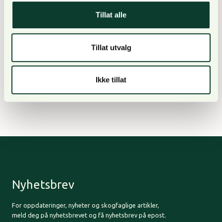
de fleste partiene, og kan finnes på deres
hjemmesider.
Tillat alle
Om du ønsker ytterligere informasjon i enkeltsaker
Tillat utvalg
som berører skognæringen kan vår næringspolitiske
avdeling kontaktes. Kontaktinfo til næringspolitisk
Ikke tillat
sjef og våre to næringspolitiske rådgivere finner
du
her.
Nyhetsbrev
For oppdateringer, nyheter og skogfaglige artikler,
meld deg på nyhetsbrevet og få nyhetsbrev på epost.