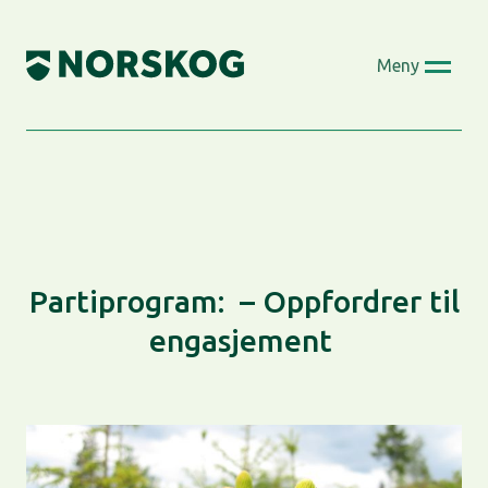
Skip
to
Meny
content
Partiprogram: – Oppfordrer til
engasjement