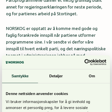
Partiprogrammene danner et viktig grunnlag blant
annet for regjeringserklæringen for neste periode,
og for partienes arbeid på Stortinget.
NORSKOG er opptatt av å komme med gode og
faglig forankrede innspill når partiene utformer
programmene sine. I vår sendte vi derfor våre
innspill til hvert enkelt parti, og det næringspolitiske
teamet i administrasjonen jobber nå med
oppfølgingen av disse.
Samtykke
Detaljer
Om
Oppfordrer til engasjement
I tillegg til å sende innspill til hvert enkelt parti, har
Denne nettsiden anvender cookies
NORSKOG også utformet en kortversjon av våre
Vi bruker informasjonskapsler for å gi innhold og
prioriterte budskap til partiene.
annonser et personlig preg, for å levere sosiale