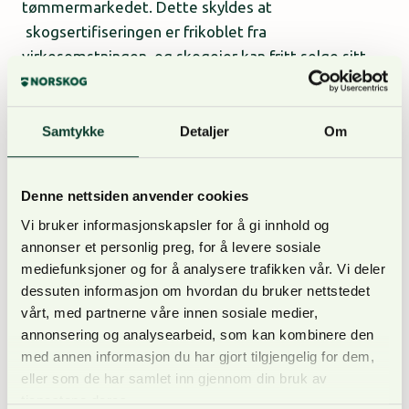
tømmermarkedet. Dette skyldes at
skogsertifiseringen er frikoblet fra
virkesomstningen, og skogeier kan fritt selge sitt
tømmer som miljøsertifisert til den kjøper de måtte
ønske. Ordningen er utviklet for å etablere et
pålitelig og kostnadseffektivt system med
Samtykke
Detaljer
Om
gruppesertifisering basert på ISO 14001 (2014) og
norsk PEFC skogstandard. Gjennom dette
Denne nettsiden anvender cookies
opplegget inngår den enkelte eier en avtale med
Vi bruker informasjonskapsler for å gi innhold og
Norsk Skogsertifisering der eieren som et minimum
annonser et personlig preg, for å levere sosiale
forplikter til å etterleve de miljømål og rutiner som
mediefunksjoner og for å analysere trafikken vår. Vi deler
er laget for å følge opp ordningen. Disse er
dessuten informasjon om hvordan du bruker nettstedet
utarbeidet av Norsk Skogsertifisering.
vårt, med partnerne våre innen sosiale medier,
annonsering og analysearbeid, som kan kombinere den
med annen informasjon du har gjort tilgjengelig for dem,
Sertifiseringsordningen
eller som de har samlet inn gjennom din bruk av
tjenestene deres.