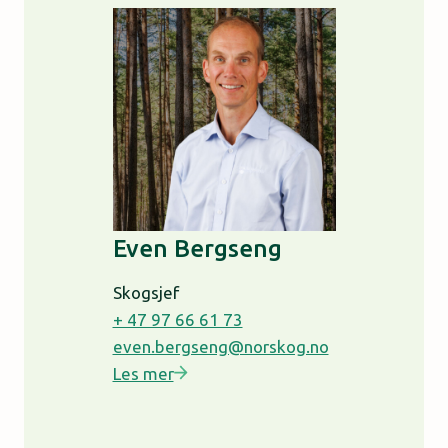
Even Bergseng
Skogsjef
+ 47 97 66 61 73
even.bergseng@norskog.no
Les mer