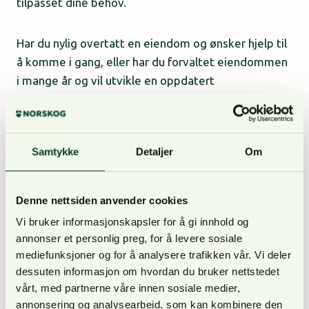
tilpasset dine behov.
Har du nylig overtatt en eiendom og ønsker hjelp til
å komme i gang, eller har du forvaltet eiendommen
i mange år og vil utvikle en oppdatert
forvaltningsplan? Uansett hva du trenger, kan vi
være en støttespiller.
Samtykke
Detaljer
Om
Skogbruket er i stadig utvikling, og vi vet at det kan
være krevende å holde seg oppdatert på nye
muligheter, regler og metoder. Ta gjerne kontakt
Denne nettsiden anvender cookies
dersom du har spørsmål, trenger råd, eller ønsker en
Vi bruker informasjonskapsler for å gi innhold og
vurdering – vi hjelper deg med glede!
annonser et personlig preg, for å levere sosiale
mediefunksjoner og for å analysere trafikken vår. Vi deler
dessuten informasjon om hvordan du bruker nettstedet
Andre spesifikke
vårt, med partnerne våre innen sosiale medier,
annonsering og analysearbeid, som kan kombinere den