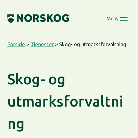
Skip
to
Meny
content
Forside
>
Tjenester
>
Skog- og utmarksforvaltning
Skog- og
utmarksforvaltni
ng