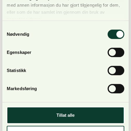
tjenester:
med annen informasjon du har gjort tilgjengelig for dem,
eller som de har samlet inn gjennom din bruk av
tjenestene deres.
Forvaltningstjenester
Samtykkevalg
Utmarksforvaltning
Nødvendig
Vegplanlegging
Egenskaper
Spørsmål?
Statistikk
Ta kontakt med leder av
konsulentavdelingen, Anders
Markedsføring
Ringstad, for mer
informasjon og en fagprat
om utviklingen av din skog-
og utmarkseiendom.
Tillat alle