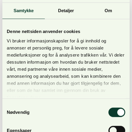
Ledige stillinger publiseres fortløpende på denne
Samtykke
Detaljer
Om
siden.
Denne nettsiden anvender cookies
Vi bruker informasjonskapsler for å gi innhold og
annonser et personlig preg, for å levere sosiale
mediefunksjoner og for å analysere trafikken vår. Vi deler
dessuten informasjon om hvordan du bruker nettstedet
vårt, med partnerne våre innen sosiale medier,
annonsering og analysearbeid, som kan kombinere den
med annen informasjon du har gjort tilgjengelig for dem,
eller som de har samlet inn gjennom din bruk av
tjenestene deres.
Samtykkevalg
Great Place to Work
Nødvendig
Vi ble i 2021 sertifisert som en god arbeidsplass av Great
Place to Work, etter en grundig og upartisk undersøkelse.
Egenskaper