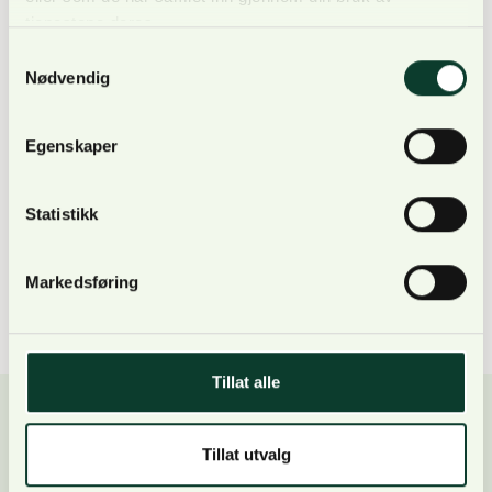
tjenestene deres.
Anders Ringstad
Samtykkevalg
Nødvendig
Leder av
konsulentavdelingen
Egenskaper
+47 950 52 399
anders.ringstad@norskog.no
Statistikk
Les mer
Markedsføring
Tillat alle
Tillat utvalg