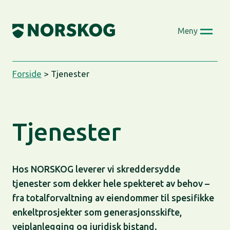
Skip
to
Meny
content
Forside
>
Tjenester
Tjenester
Hos NORSKOG leverer vi skreddersydde
tjenester som dekker hele spekteret av behov –
fra totalforvaltning av eiendommer til spesifikke
enkeltprosjekter som generasjonsskifte,
veiplanlegging og juridisk bistand.