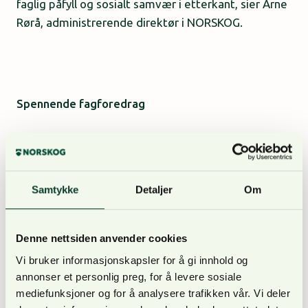
faglig påfyll og sosialt samvær i etterkant, sier Arne
Rørå, administrerende direktør i NORSKOG.
Spennende fagforedrag
Fagforedragene på årets møte starter 16:30.
Samtykke
Detaljer
Om
Denne nettsiden anvender cookies
Vi bruker informasjonskapsler for å gi innhold og
De to temaene for foredragene er:
annonser et personlig preg, for å levere sosiale
mediefunksjoner og for å analysere trafikken vår. Vi deler