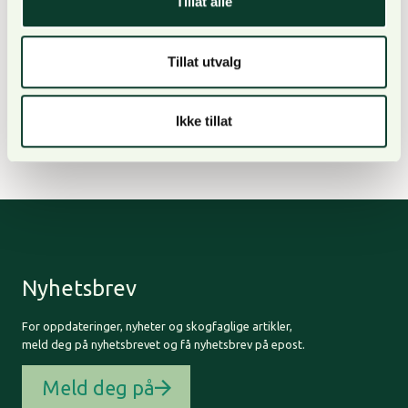
Tillat alle
Tillat utvalg
Vi ønsker alle velkommen til møtet!
Ikke tillat
Nyhetsbrev
For oppdateringer, nyheter og skogfaglige artikler,
meld deg på nyhetsbrevet og få nyhetsbrev på epost.
Meld deg på