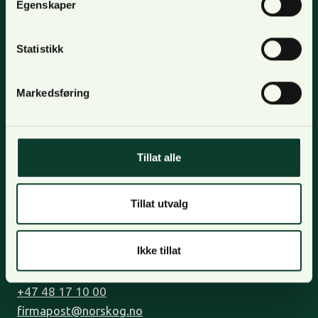
Egenskaper
Om oss
Statistikk
Bli medlem
Kontakt oss
Markedsføring
Tjenester
Organisasjon og visjon
Personvern
Tillat alle
Kontakt oss
Tillat utvalg
Lilleakerveien 31, oppgang B,
0283 Oslo.
Ikke tillat
Postadresse: Postboks 123, Lilleaker 0216 Oslo
+47 48 17 10 00
firmapost@norskog.no