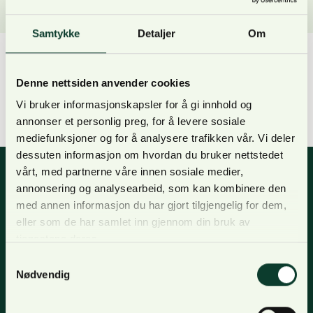
Samtykke
Detaljer
Om
Denne nettsiden anvender cookies
Anne Bjølgerud
12. mai 2023
Vi bruker informasjonskapsler for å gi innhold og
annonser et personlig preg, for å levere sosiale
mediefunksjoner og for å analysere trafikken vår. Vi deler
dessuten informasjon om hvordan du bruker nettstedet
vårt, med partnerne våre innen sosiale medier,
annonsering og analysearbeid, som kan kombinere den
med annen informasjon du har gjort tilgjengelig for dem,
Nyhetsbrev
eller som de har samlet inn gjennom din bruk av
tjenestene deres.
For oppdateringer, nyheter og skogfaglige artikler,
meld deg på nyhetsbrevet og få nyhetsbrev på epost.
Samtykkevalg
Nødvendig
Meld deg på