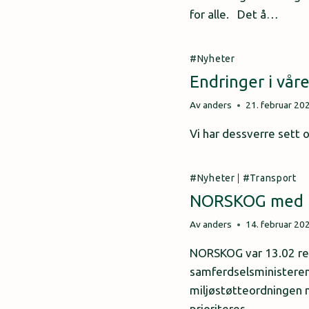
for alle. Det å…
Nyheter
Endringer i vår
Av
anders
21. februar 20
Vi har dessverre sett o
Nyheter
|
Transport
NORSKOG med in
Av
anders
14. februar 20
NORSKOG var 13.02 repr
samferdselsministeren
miljøstøtteordningen 
prioriteres.