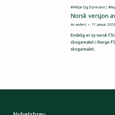
Miljø Og Dyrevern
|
N
Norsk versjon a
Av
anders
17. januar 202
Endelig er ny norsk FSC
skogarealet i Norge FS
skogarealet.
Page
navigation
Nyhetsbrev