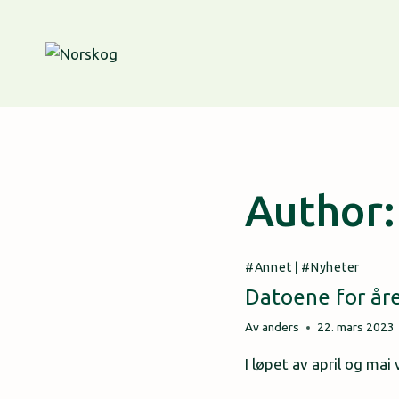
Skip
to
content
Author:
Annet
|
Nyheter
Datoene for åre
Av
anders
22. mars 2023
I løpet av april og m