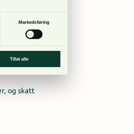
Markedsføring
punkt: 8. februar, kl.
i NORTØMMER Knut
 treprodukter er en
Tillat alle
, og skatt