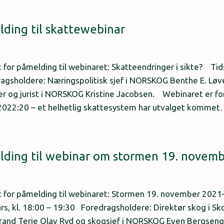
ding til skattewebinar
or påmelding til webinaret: Skatteendringer i sikte? Tids
ragsholdere: Næringspolitisk sjef i NORSKOG Benthe E. Løv
ver og jurist i NORSKOG Kristine Jacobsen. Webinaret er
22:20 – et helhetlig skattesystem har utvalget komme
lding til webinar om stormen 19. novem
for påmelding til webinaret: Stormen 19. november 2021– 
s, kl. 18:00 – 19:30 Foredragsholdere: Direktør skog i Sko
brand Terje Olav Ryd og skogsjef i NORSKOG Even Bergsen