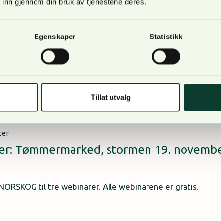
 inn gjennom din bruk av tjenestene deres.
tømmermarked i endring
Egenskaper
Statistikk
3
for påmelding til webinaret: Tømmermarked i endring Tids
agsholdere: Adm.dir. i NORSKOG Arne Rørå, markedssjef 
es Representative i NORTØMMER Juris Menniks. Tømmer og
Tillat utvalg
are, markedet er stadig i endring og vi…
ter
er: Tømmermarked, stormen 19. november
3
NORSKOG til tre webinarer. Alle webinarene er gratis.