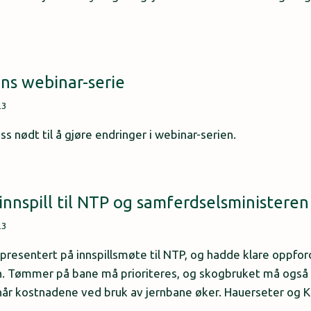
ens webinar-serie
23
ss nødt til å gjøre endringer i webinar-serien.
nspill til NTP og samferdselsministeren
23
esentert på innspillsmøte til NTP, og hadde klare oppford
. Tømmer på bane må prioriteres, og skogbruket må også
når kostnadene ved bruk av jernbane øker. Hauerseter og 