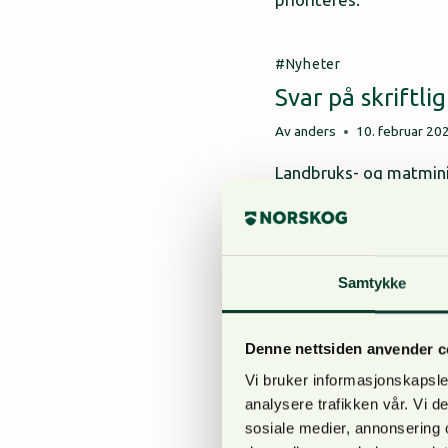
Nyheter
Svar på skriftl
Av
anders
10. februar 20
Landbruks- og matminis
Kristoffer Robin Haug 
Miljø Og Dyrevern
|
N
Samtykke
Kurstilbud om l
Av
anders
10. februar 20
Denne nettsiden anvender c
NORSKOG inviterer båd
Vi bruker informasjonskapsler
gjennomføres med 3 s
analysere trafikken vår. Vi 
sosiale medier, annonsering 