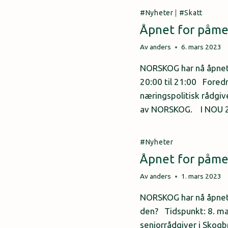
Nyheter
|
Skatt
Åpnet for påmel
Av
anders
6. mars 2023
NORSKOG har nå åpnet f
20:00 til 21:00 Fored
næringspolitisk rådgi
av NORSKOG. I NOU 20
Nyheter
Åpnet for påme
Av
anders
1. mars 2023
NORSKOG har nå åpnet 
den? Tidspunkt: 8. mar
seniorrådgiver i Skog