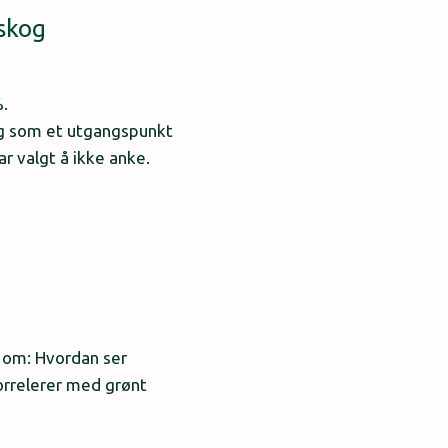
 skog
%.
kog som et utgangspunkt
ar valgt å ikke anke.
e om: Hvordan ser
orrelerer med grønt