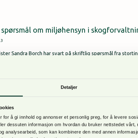
ig spørsmål om miljøhensyn i skogforvaltn
23
ter Sandra Borch har svart på skriftlig spørsmål fra stort
(MDG) om miljøhensyn i skogforvaltningen.
yheter
|
Praktisk Skogbruk
Detaljer
ukket hogst
23
ookies
e medlemmer og ikke-medlemmer til å melde seg på kurs i
 for å gi innhold og annonser et personlig preg, for å levere sos
esjoner på 1,5 time på Teams og en skogdag.
deler dessuten informasjon om hvordan du bruker nettstedet vårt,
og analysearbeid, som kan kombinere den med annen informasjon d