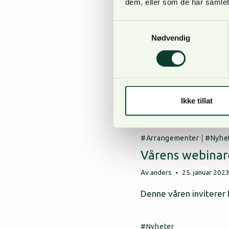
dem, eller som de har samlet
Nyheter
Påmelding til 
Samtykkevalg
Nødvendig
Av
anders
3. februar 202
NORSKOG har nå åpnet 
18:00 – 19:30 Foredr
Melum og Baltic Stat
Ikke tillat
internasjonal handelsv
Arrangementer
|
Nyhe
Vårens webinar
Av
anders
25. januar 202
Denne våren inviterer 
Nyheter