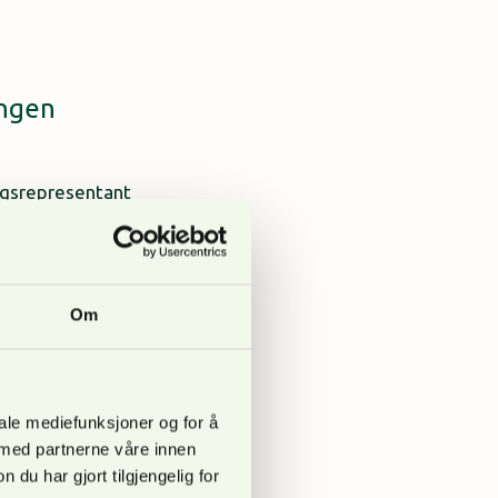
ingen
ingsrepresentant
Om
 lukket hogst. Kurset
iale mediefunksjoner og for å
 med partnerne våre innen
u har gjort tilgjengelig for