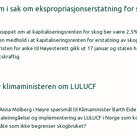
m i sak om ekspropriasjonserstatning for
3
nsippet om at kapitaliseringsrenten for skog bør være 2,5
n medhold i at kapitaliseringsrenten for erstatning av s
sten for anke til Høyesterett gikk ut 17 januar og staten h
skraftig.
r klimaministeren om LULUCF
3
e Anna Molberg i Høyre spørsmål til Klimaminister Barth Eid
vtaleinngåelse og implementering av LULUCF i Norge som k
 måte som ikke begrenser skogbruket?