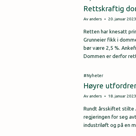
Rettskraftig do
Av
anders
20. januar 202
Retten har knesatt pri
Grunneier fikk i domme
bør være 2,5 %. Ankefri
Dommen er derfor rett
Nyheter
Høyre utfordre
Av
anders
18. januar 202
Rundt årsskiftet stilt
regjeringen for seg a
industriløft og på en