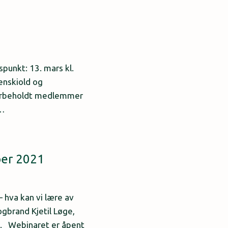
punkt: 13. mars kl.
enskiold og
 forbeholdt medlemmer
t…
ber 2021
hva kan vi lære av
gbrand Kjetil Løge,
g. Webinaret er åpent