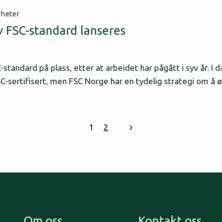
yheter
v FSC-standard lanseres
3
-standard på plass, etter at arbeidet har pågått i syv år. I
C-sertifisert, men FSC Norge har en tydelig strategi om å ø
Next
1
2
Page
Om oss
Kontakt oss