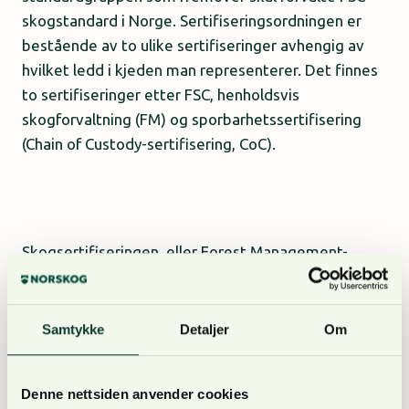
skogstandard i Norge. Sertifiseringsordningen er
bestående av to ulike sertifiseringer avhengig av
hvilket ledd i kjeden man representerer. Det finnes
to sertifiseringer etter FSC, henholdsvis
skogforvaltning (FM) og sporbarhetssertifisering
(Chain of Custody-sertifisering, CoC).
Skogsertifiseringen, eller Forest Management-
sertifiseringen (FM) gis til skogeiere som oppfyller
FSCs sine prinsipper og krav. Den norske standarden
som nå er lansert er basert på den internasjonale
Samtykke
Detaljer
Om
standarden, men er tilpasset norske forhold. FSC
standarden overlapper på flere punkter med PEFC-
Denne nettsiden anvender cookies
standarden som er den dominerende