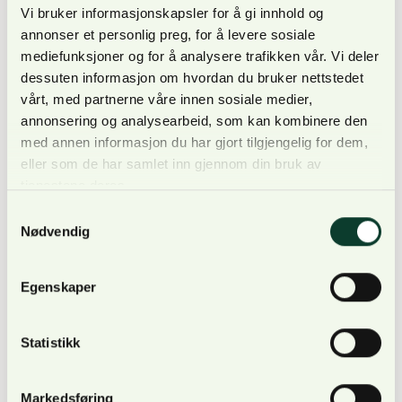
Vi bruker informasjonskapsler for å gi innhold og
«sertifiseringsordningen» for norsk skogbruk.
annonser et personlig preg, for å levere sosiale
mediefunksjoner og for å analysere trafikken vår. Vi deler
dessuten informasjon om hvordan du bruker nettstedet
vårt, med partnerne våre innen sosiale medier,
FSCs skogstandard er sterkt knyttet til FSCs
annonsering og analysearbeid, som kan kombinere den
med annen informasjon du har gjort tilgjengelig for dem,
sporbarhetssertifisering, som er nødvendig for å
eller som de har samlet inn gjennom din bruk av
kunne videreselge tømmeret som FSC-sertifisert.
tjenestene deres.
Standarden lanseres i dag, 17. januar. Den gamle
Samtykkevalg
FSC-standarden vil fra 15. april 2023 til 15. april
Nødvendig
2024 fases ut og erstattes med den nye nasjonale
standarden.
Egenskaper
Statistikk
NORSKOG tilbyr FSC sertifisering igjennom Norsk
Skogsertifisering AS, hvor skogsjef Even Bergseng
Markedsføring