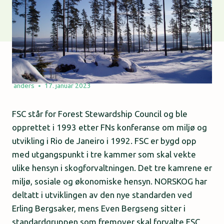
anders
17. januar 2023
FSC står for Forest Stewardship Council og ble
opprettet i 1993 etter FNs konferanse om miljø og
utvikling i Rio de Janeiro i 1992. FSC er bygd opp
med utgangspunkt i tre kammer som skal vekte
ulike hensyn i skogforvaltningen. Det tre kamrene er
miljø, sosiale og økonomiske hensyn. NORSKOG har
deltatt i utviklingen av den nye standarden ved
Erling Bergsaker, mens Even Bergseng sitter i
standardgruppen som fremover skal forvalte FSC