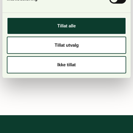
er daglig leder.
Tillat alle
Den norske versjonen av FSC-standarden kan du
Tillat utvalg
lese
her.
Ikke tillat