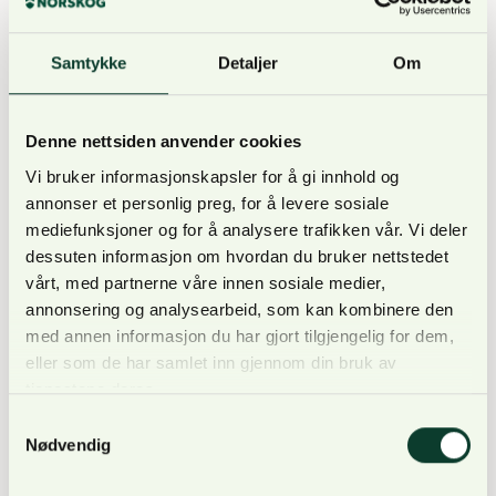
viderefører bevilgningen på 1 milliard kroner til
frivillig skogvern i budsjettet for 2025, sier Karoline
Samtykke
Detaljer
Om
Andaur, generalsekretær i WWF Verdens naturfond.
Denne nettsiden anvender cookies
Skogen er avgjørende for det biologiske
Vi bruker informasjonskapsler for å gi innhold og
mangfoldet i Norge. 60 prosent av de kjente artene
annonser et personlig preg, for å levere sosiale
finner vi der. I dag er 5,3 prosent av skogen vernet.
mediefunksjoner og for å analysere trafikken vår. Vi deler
dessuten informasjon om hvordan du bruker nettstedet
– Frivillig vern er et av de viktigste tiltakene vi har
vårt, med partnerne våre innen sosiale medier,
for å sikre det biologiske mangfoldet i skogen, og
annonsering og analysearbeid, som kan kombinere den
med annen informasjon du har gjort tilgjengelig for dem,
det er et svært viktig verktøy for å følge opp
eller som de har samlet inn gjennom din bruk av
Naturavtalen, sier Christian Steel, daglig leder i
tjenestene deres.
Sabima.
Samtykkevalg
Nødvendig
Ordningen med frivillig vern har vært en suksess.
Siden starten i 2005, har nesten 900 områder blitt