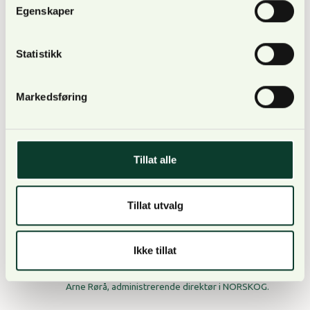
Egenskaper
vernet frivillig. Nå står over 600 skogeiere i vernekø
og venter på svar fra myndighetene. Arealene som
Statistikk
er tilbudt utgjør til sammen mer enn 1 million dekar.
Noe som tilsvarer 140 000 fotballbaner.
Markedsføring
Tillat alle
Tillat utvalg
Ikke tillat
Arne Rørå, administrerende direktør i NORSKOG.