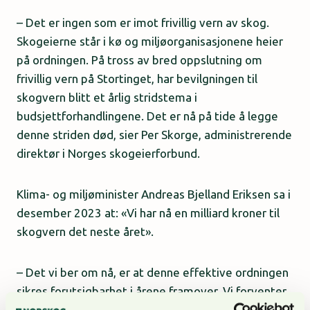
– Det er ingen som er imot frivillig vern av skog.
Skogeierne står i kø og miljøorganisasjonene heier
på ordningen. På tross av bred oppslutning om
frivillig vern på Stortinget, har bevilgningen til
skogvern blitt et årlig stridstema i
budsjettforhandlingene. Det er nå på tide å legge
denne striden død, sier Per Skorge, administrerende
direktør i Norges skogeierforbund.
Klima- og miljøminister Andreas Bjelland Eriksen sa i
desember 2023 at: «Vi har nå en milliard kroner til
skogvern det neste året».
– Det vi ber om nå, er at denne effektive ordningen
sikres forutsigbarhet i årene framover. Vi forventer
at regjeringen følger opp egne signaler og minst