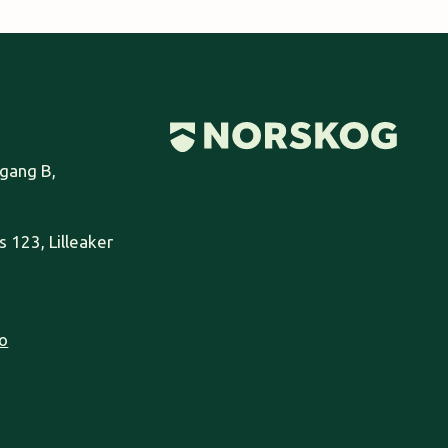
pgang B,
 123, Lilleaker
o