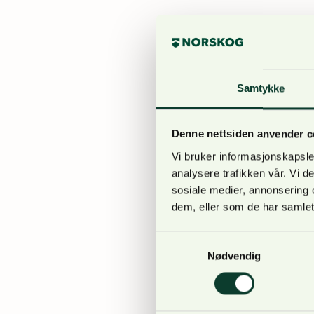
Samlet investeringskos
vekststrategi for regio
Brandval i Kongsvinge
Samtykke
Bergene Holm avd. Skar
omtrent 140 000 kubik
Denne nettsiden anvender c
sagbruk i Glåmdalen, s
Vi bruker informasjonskapsler
foredles mye av trelas
analysere trafikken vår. Vi 
har økt jevnt de siste
sosiale medier, annonsering 
dem, eller som de har samlet
Samtykkevalg
Nødvendig
Kamerasorteringen er ve
kapasitet og bedret l
kvalitet og mulighet f