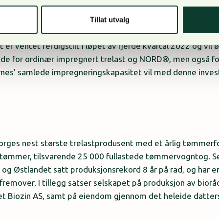
Tillat utvalg
er ventet ferdigstilt i løpet av fjerde kvartal 2022 og vil
både for ordinær impregnert trelast og NORD®, men også f
karnes’ samlede impregneringskapasitet vil med denne inve
rges nest største trelastprodusent med et årlig tømmerfo
 tømmer, tilsvarende 25 000 fullastede tømmervogntog. S
e og Østlandet satt produksjonsrekord 8 år på rad, og har e
fremover. I tillegg satser selskapet på produksjon av bior
et Biozin AS, samt på eiendom gjennom det heleide datte