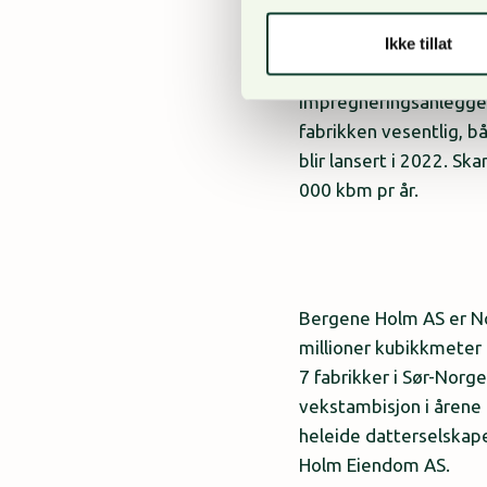
Ikke tillat
Impregneringsanlegget 
fabrikken vesentlig, 
blir lansert i 2022. S
000 kbm pr år.
Bergene Holm AS er No
millioner kubikkmeter
7 fabrikker i Sør-Norg
vekstambisjon i årene 
heleide datterselskap
Holm Eiendom AS.