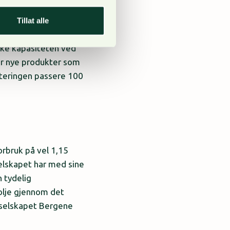
Tillat alle
 øke kapasiteten ved
or nye produkter som
steringen passere 100
rbruk på vel 1,15
elskapet har med sine
n tydelig
åolje gjennom det
rselskapet Bergene