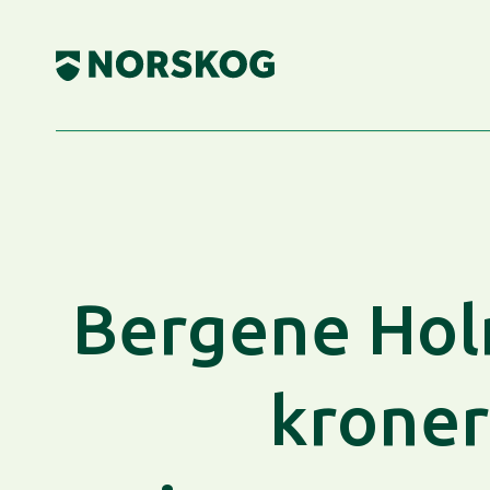
Skip
to
content
Bergene Holm
kroner