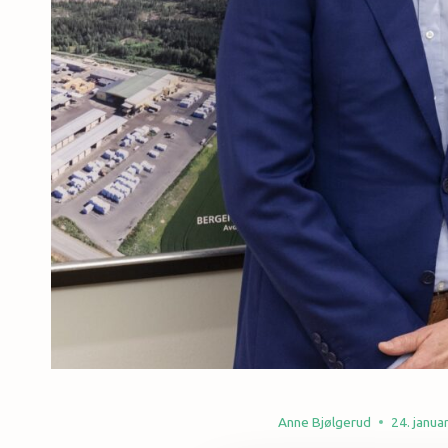
Anne Bjølgerud
24. janua