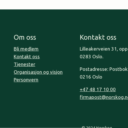
Om oss
Kontakt oss
Bli medlem
Lilleakerveien 31, op
Kontakt oss
0283 Oslo.
Tjenester
Postadresse: Postboks
Organisasjon og visjon
0216 Oslo
Personvern
+47 48 17 10 00
firmapost@norskog.n
© 2024 Norskog