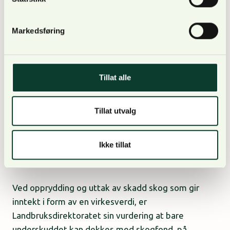
Markedsføring
Trukket skogfond er ikke å betrakte som en utgift,
og eventuell forsikringsutbetaling holdes utenom
oppstillingen. Nybygging, ombygging, opprusting og
Tillat alle
vedlikehold av permanente skogsveier er en
investering og regnes ikke som en driftskostnad.
Tillat utvalg
Følgelig skal det heller ikke være med på
utgiftssida her.
Ikke tillat
Ved opprydding og uttak av skadd skog som gir
inntekt i form av en virkesverdi, er
Landbruksdirektoratet sin vurdering at bare
underskuddet kan dekkes med skogfond, på