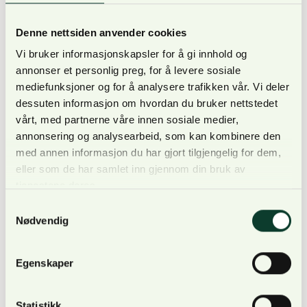
eventuelle driftstilskudd. Utgiftssida består som
regel av driftskostnadene med å få tømmeret fram
Denne nettsiden anvender cookies
til skogsbilvei/bilvei. Om utgiftssida er større enn
Vi bruker informasjonskapsler for å gi innhold og
inntektssida, har man et underskudd.
annonser et personlig preg, for å levere sosiale
mediefunksjoner og for å analysere trafikken vår. Vi deler
dessuten informasjon om hvordan du bruker nettstedet
vårt, med partnerne våre innen sosiale medier,
Ut over de direkte driftskostnadene med å få
annonsering og analysearbeid, som kan kombinere den
med annen informasjon du har gjort tilgjengelig for dem,
tømmeret fram til skogsbilvei/bilvei, er FOU- og
eller som de har samlet inn gjennom din bruk av
måleavgift en utgift. På samme måte regnes
tjenestene deres.
utgifter til nødvendig brøyting og strøing av
Samtykkevalg
skogsbilvei som en driftskostnad som kan være
Nødvendig
med på utgiftssida. Ved flere drifter langs samme
vei/veinett, føres en forholdsmessig andel av
Egenskaper
kostnadene til brøyting og strøing på den
respektive drift.
Statistikk