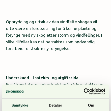
Opprydding og uttak av den vindfelte skogen vil
ofte være en forutsetning for å kunne plante og
forynge med ny skog etter storm og vindfellinger. I
slike tilfeller kan det betraktes som nødvendig
forarbeid for å sikre ny foryngelse.
Underskudd – Inntekts- og utgiftssida
For å konstatere underskudd, må både inntekts- og
utgiftssida være dokumentert som ved
‘Underskudd tynning’ (Hovedkode 140). Inntektssida
består som regel av brutto tømmerverdi og
Samtykke
Detaljer
Om