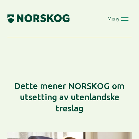
Skip
to
Meny
content
Dette mener NORSKOG om
utsetting av utenlandske
treslag