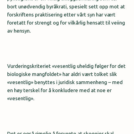
bort unødvendig byråkrati, spesielt sett opp mot at
forskriftens praktisering etter vårt syn har vært
foretatt for strengt og for vilkårlig hensatt til veiing
av hensyn.
Vurderingskriteriet «vesentlig uheldig følger for det
biologiske mangfoldet» har aldri vært tolket slik
«vesentlig» benyttes i juridisk sammenheng – med
en høy terskel for å konkludere med at noe er
«vesentlig».
Det er også rimelig å forvente at skogeier skal