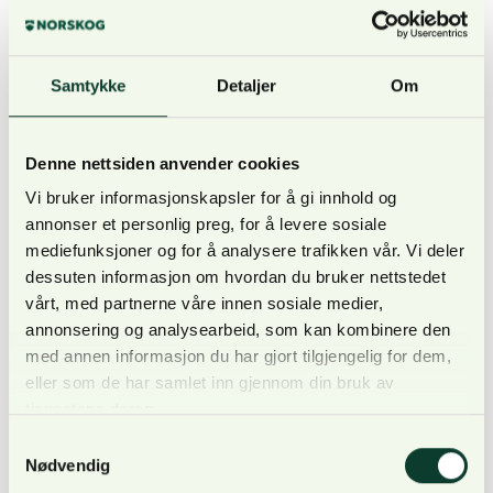
veie fordelene ved utsettingen, blant annet for
samfunn, skognæring og klima, opp mot risikoen for
skader på det biologiske mangfoldet.
Samtykke
Detaljer
Om
Denne nettsiden anvender cookies
Vi bruker informasjonskapsler for å gi innhold og
NORSKOG finner at denne presiseringen er viktig.
annonser et personlig preg, for å levere sosiale
Det er riktignok regulert i Naturmangfoldloven § 14
mediefunksjoner og for å analysere trafikken vår. Vi deler
at «Tiltak etter loven her skal avveies mot andre
dessuten informasjon om hvordan du bruker nettstedet
viktige samfunnsinteresser.», men presiseringen her
vårt, med partnerne våre innen sosiale medier,
gir større vekt til samfunn generelt, skognæringen
annonsering og analysearbeid, som kan kombinere den
isolert, og klima som en viktig faktor.
med annen informasjon du har gjort tilgjengelig for dem,
eller som de har samlet inn gjennom din bruk av
tjenestene deres.
Samtykkevalg
Nødvendig
I den forbindelse minner vi om at