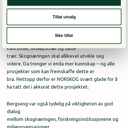
balansen mellom økologiske, sosiale og
økonomiske hensyn. Her har skogbruket vært i
Tillat utvalg
betydelig utvikling de siste tiårene, og vi tar
nå langt bedre miljøhensyn enn på 50-tallet, når
den flatehogde skogen som ble undersøkt i dette
Ikke tillat
prosjektet ble plantet. I dag settes det igjen
kantsoner, livsløpstrær og døde
trær. Skognæringen skal allikevel utvikle seg
videre. Da trenger vi enda mer kunnskap – og alle
prosjekter som kan fremskaffe dette er
bra. Nettopp derfor er NORSKOG svært glade for å
ha tatt del i akkurat dette prosjektet.
Bergseng var også tydelig på viktigheten av god
dialog
mellom skognæringen, forskningsinstitusjonene og
miljøorganisasjoner.