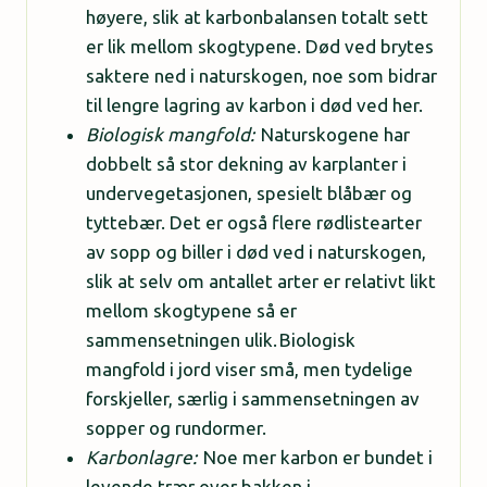
høyere, slik at karbonbalansen totalt sett
er lik mellom skogtypene. Død ved brytes
saktere ned i naturskogen, noe som bidrar
til lengre lagring av karbon i død ved her.
Biologisk mangfold:
Naturskogene har
dobbelt så stor dekning av karplanter i
undervegetasjonen, spesielt blåbær og
tyttebær. Det er også flere rødlistearter
av sopp og biller i død ved i naturskogen,
slik at selv om antallet arter er relativt likt
mellom skogtypene så er
sammensetningen ulik. Biologisk
mangfold i jord viser små, men tydelige
forskjeller, særlig i sammensetningen av
sopper og rundormer.
Karbonlagre:
Noe mer karbon er bundet i
levende trær over bakken i