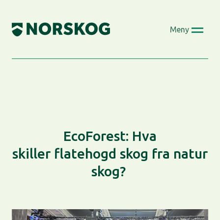
Skip
to
Meny
content
EcoForest: Hva
skiller flatehogd skog fra natur
skog?