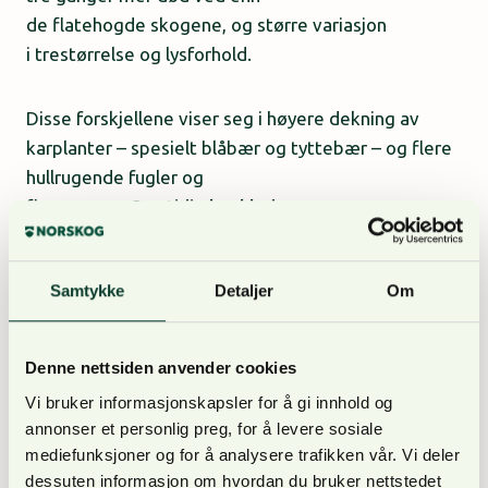
de flatehogde skogene, og større variasjon
i trestørrelse og lysforhold.
Disse forskjellene viser seg i høyere dekning av
karplanter – spesielt blåbær og tyttebær – og flere
hullrugende fugler og
flaggermus.
Samtidig konkluderer
prosjektrapporten med at det ikke
er betydelige forskjeller i det totale
antallet
arter
Samtykke
Detaljer
Om
– det er
selve
artssammensetningen
som endres etter
flatehogst.
Denne nettsiden anvender cookies
Vi bruker informasjonskapsler for å gi innhold og
Når det gjelder karbonlagring, fant forskerne at det
annonser et personlig preg, for å levere sosiale
totale karbonlageret er relativt likt mellom de to
mediefunksjoner og for å analysere trafikken vår. Vi deler
skogtypene, men fordelt litt ulikt.
dessuten informasjon om hvordan du bruker nettstedet