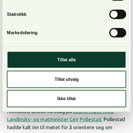
pågående drifter. Transport kan foregå på
enkeltdrifter der flomsituasjonen tillater det.
Statistikk
NORTØMMER har i alle berørte områder fokus på at
man kun skal kjøre om skade på skogsbilveger og
Markedsføring
hindring av viktig infrastruktur kan unngås, sier
Mariann Myklebust, logistikksjef i NORTØMMER.
Tillat alle
Viktig dialog
Tillat utvalg
Ikke tillat
NORSKOG deltok torsdag på
teams-møte med
Landbruks- og matminister Geir Pollestad.
Pollestad
hadde kalt inn til møtet for å orientere seg om