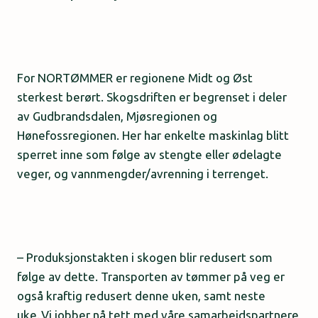
For NORTØMMER er regionene Midt og Øst
sterkest berørt. Skogsdriften er begrenset i deler
av Gudbrandsdalen, Mjøsregionen og
Hønefossregionen. Her har enkelte maskinlag blitt
sperret inne som følge av stengte eller ødelagte
veger, og vannmengder/avrenning i terrenget.
– Produksjonstakten i skogen blir redusert som
følge av dette. Transporten av tømmer på veg er
også kraftig redusert denne uken, samt neste
uke. Vi jobber nå tett med våre samarbeidspartnere