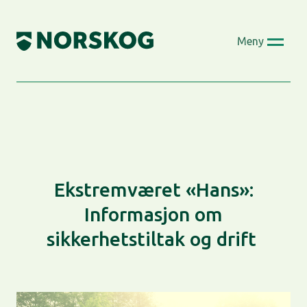
Skip
to
Meny
content
Ekstremværet «Hans»:
Informasjon om
sikkerhetstiltak og drift