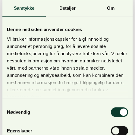
Samtykke
Detaljer
Om
Denne nettsiden anvender cookies
Når det gjelder området øst for Glomma er stans i
Vi bruker informasjonskapsler for å gi innhold og
transport fra tilgjengelige drifter hvor virket skal
annonser et personlig preg, for å levere sosiale
kjøres østover mot Sverige opphevet torsdag. I
mediefunksjoner og for å analysere trafikken vår. Vi deler
områdene vest for Glomma/øst for Mjøsa kan
dessuten informasjon om hvordan du bruker nettstedet
transport igangsettes der det er mulig av hensyn til
vårt, med partnerne våre innen sosiale medier,
annonsering og analysearbeid, som kan kombinere den
skogsbilveg eller offentlig veg.
med annen informasjon du har gjort tilgjengelig for dem,
eller som de har samlet inn gjennom din bruk av
tjenestene deres.
Samtykkevalg
– For de øvrige flomberørte områdene er
Nødvendig
situasjonen fremdeles uavklart, og NORTØMMER
jobber nå kontinuerlig med kartlegging av alle
Egenskaper