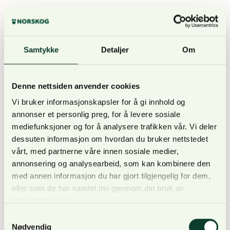
EU-landenes ambassadører gir tommel opp for
forslaget gjennom å gi klarsignal til å foreslå en
endring av den såkalte Bernkonvensjonen om
Samtykke
Detaljer
Om
beskyttelse av ville planter og dyr.
Denne nettsiden anvender cookies
En formell beslutning ventes fra EUs ministerråd
torsdag.
Vi bruker informasjonskapsler for å gi innhold og
annonser et personlig preg, for å levere sosiale
mediefunksjoner og for å analysere trafikken vår. Vi deler
Vedtaket vil trolig innebære at det kan bli lettere å
dessuten informasjon om hvordan du bruker nettstedet
få tillatelse til ulvejakt i EU-land.
vårt, med partnerne våre innen sosiale medier,
annonsering og analysearbeid, som kan kombinere den
med annen informasjon du har gjort tilgjengelig for dem,
– Dette vil føre til at det blir lettere å forvalte
eller som de har samlet inn gjennom din bruk av
ulvebestanden, sier Sveriges landbruksminister
tjenestene deres.
Peter Kullgren til nyhetsbyrået TT.
Samtykkevalg
Nødvendig