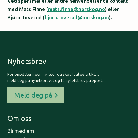
Ved spørsmål eller andre henvendelser ta kontakt
med Mats Finne (
mats.finne@norskog.no
) eller
Bjørn Toverud (
bjorn.toverud@norskog.no
).
Nyhetsbrev
For oppdateringer, nyheter og skogfaglige artikler,
meld deg på nyhetsbrevet og få nyhetsbrev på epost.
Meld deg på
Om oss
Bli medlem