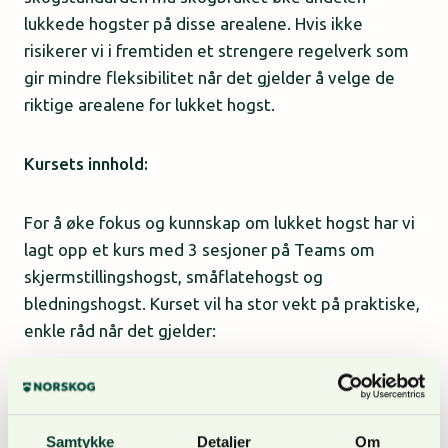
lukkede hogster på disse arealene. Hvis ikke
risikerer vi i fremtiden et strengere regelverk som
gir mindre fleksibilitet når det gjelder å velge de
riktige arealene for lukket hogst.
Kursets innhold:
For å øke fokus og kunnskap om lukket hogst har vi
lagt opp et kurs med 3 sesjoner på Teams om
skjermstillingshogst, småflatehogst og
bledningshogst. Kurset vil ha stor vekt på praktiske,
enkle råd når det gjelder:
Litt grunnleggende om vegetasjonstyper og
vilkår for naturlig foryngelse.
Samtykke
Detaljer
Om
Enkle kriterier for hvor de enkelte