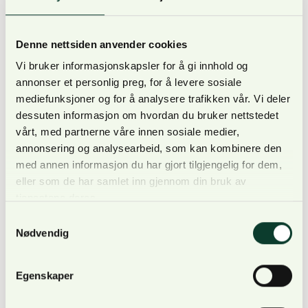
hogstformene passer.
Praktisk gjennomføring i skogen. (Befaring av
Denne nettsiden anvender cookies
utført lukket hogst i forskjellige stadier,
Vi bruker informasjonskapsler for å gi innhold og
og planleggingsøvelser i bestand for vurdering
annonser et personlig preg, for å levere sosiale
om lukket hogst kan brukes og i hvilken form).
mediefunksjoner og for å analysere trafikken vår. Vi deler
dessuten informasjon om hvordan du bruker nettstedet
Bjørn Toverud startet med skjermstillingshogst og
vårt, med partnerne våre innen sosiale medier,
smågruppehogst på sin eiendom i Aurskog-Høland
annonsering og analysearbeid, som kan kombinere den
med annen informasjon du har gjort tilgjengelig for dem,
for ca. 30 år siden, og vil ha et hovedansvar for de to
eller som de har samlet inn gjennom din bruk av
første kursdagene (skjermstilling- og
tjenestene deres.
småflatehogst). Mats Finne, biolog og skogbruker
Samtykkevalg
på egen eiendom, vil ha hovedansvar for sesjonen
Nødvendig
om bledningshogst.
Egenskaper
Kurset avsluttes med en skogdag hos Bjørn Toverud
på Mangen i Aurskog-Høland. På disse skogdagene