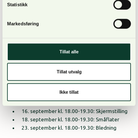
Statistikk
vil det blir praktisk arbeid og øvingsoppgaver ute i
felten.
Markedsføring
I etterkant av tidligere gjennomført kurs i temaet
ble det utført evaluering blant deltakere. Denne
viser at deltakere har hatt stort utbytte av kurset.
Tillat alle
Evalueringen av kurset finner du
her.
Tillat utvalg
Datoer:
Ikke tillat
Nettsesjoner:
16. september kl. 18.00-19.30: Skjermstilling
18. september kl. 18.00-19.30: Småflater
23. september kl. 18.00-19.30: Bledning