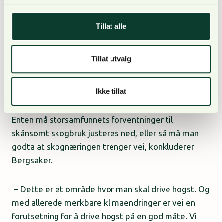
fordi de forholder seg til det faktiske regelverket,
som går langt i å fastslå at hvis en søknad om vei
Tillat alle
skal avslås, må avslaget begrunnes med at bedre
egnede transportløsninger finnes. Med andre ord er
Tillat utvalg
det underforstått at transportbehovet må løses. Og
så langt har jeg har ikke sett forslag til bedre
transportløsninger fra de som kritiserer veien.
Ikke tillat
Enten må storsamfunnets forventninger til
skånsomt skogbruk justeres ned, eller så må man
godta at skognæringen trenger vei, konkluderer
Bergsaker.
– Dette er et område hvor man skal drive hogst. Og
med allerede merkbare klimaendringer er vei en
forutsetning for å drive hogst på en god måte. Vi