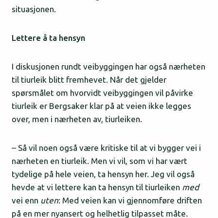
situasjonen.
Lettere å ta hensyn
I diskusjonen rundt veibyggingen har også nærheten
til tiurleik blitt fremhevet. Når det gjelder
spørsmålet om hvorvidt veibyggingen vil påvirke
tiurleik er Bergsaker klar på at veien ikke legges
over, men i nærheten av, tiurleiken.
– Så vil noen også være kritiske til at vi bygger vei i
nærheten en tiurleik. Men vi vil, som vi har vært
tydelige på hele veien, ta hensyn her. Jeg vil også
hevde at vi lettere kan ta hensyn til tiurleiken
med
vei enn
uten
: Med veien kan vi gjennomføre driften
på en mer nyansert og helhetlig tilpasset måte.