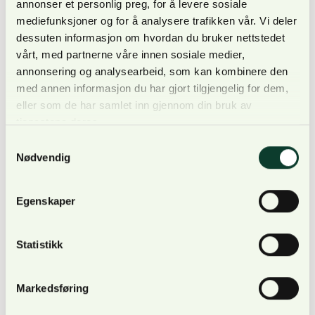
annonser et personlig preg, for å levere sosiale
forutsetter god veidekning.
mediefunksjoner og for å analysere trafikken vår. Vi deler
dessuten informasjon om hvordan du bruker nettstedet
Byggingen av veien vil også komme tur- og skigåere
vårt, med partnerne våre innen sosiale medier,
til gode, forteller Bergsaker.
annonsering og analysearbeid, som kan kombinere den
med annen informasjon du har gjort tilgjengelig for dem,
eller som de har samlet inn gjennom din bruk av
– Dette er jo et område hvor snømengden er
tjenestene deres.
moderat, og en konsekvens av klimaendringer og
Samtykkevalg
mindre snømengder er jo at veldig mange skiløyper
Nødvendig
i Oslomarka nå nettopp går på veier.
Egenskaper
I tråd med regelverket
Statistikk
Når det gjelder de juridiske vurderingene opplever
Bergsaker så langt disse som gode.
Markedsføring
– Jeg opplever vurderingene som gode nettopp