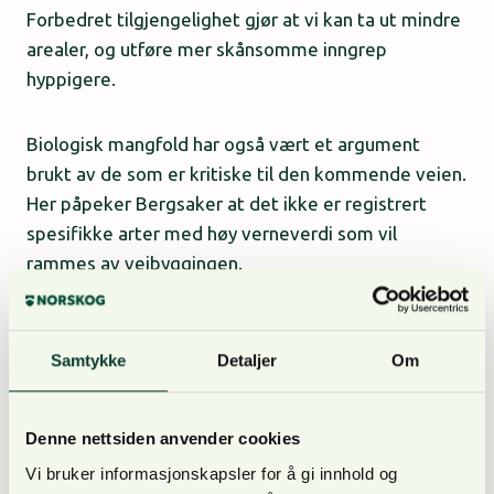
Forbedret tilgjengelighet gjør at vi kan ta ut mindre
arealer, og utføre mer skånsomme inngrep
hyppigere.
Biologisk mangfold har også vært et argument
brukt av de som er kritiske til den kommende veien.
Her påpeker Bergsaker at det ikke er registrert
spesifikke arter med høy verneverdi som vil
rammes av veibyggingen.
– En stor del av veiens dekningsområde ble
avvirket i tiårene etter andre verdenskrig. Skogen
Samtykke
Detaljer
Om
er dermed i dag tilsvarende 65 – 55 år gammel
kulturskog, med relativt få registrerte miljøverdier.
Denne nettsiden anvender cookies
Skogen er derimot, gitt alder og treslagsfordeling,
Vi bruker informasjonskapsler for å gi innhold og
egnet for tynning og etter hvert lukket hogst. Dette