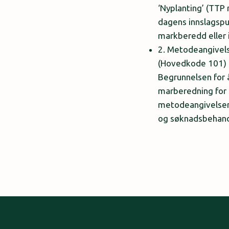
‘Nyplanting’ (TTP
dagens innslagspu
markberedd eller 
2. Metodeangivels
(Hovedkode 101) o
Begrunnelsen for å
marberedning for t
metodeangivelsen 
og søknadsbehand