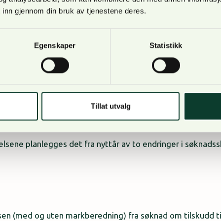
anteoppdrag.
 inn gjennom din bruk av tjenestene deres.
Egenskaper
Statistikk
metodeangivelsen i søknader knyttet til Marberedning (Hov
ing (Hovedkode 102) kan synes lite relevante, oppgir dire
Tillat utvalg
lsene planlegges det fra nyttår av to endringer i søknads
en (med og uten markberedning) fra søknad om tilskudd ti