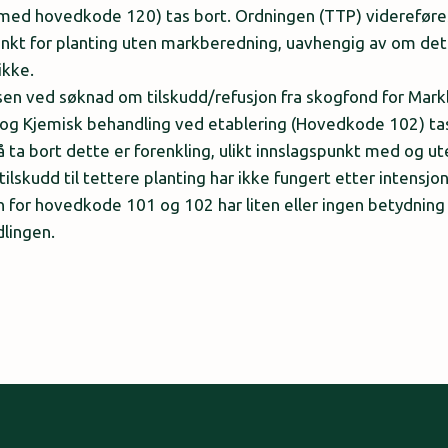
 med hovedkode 120) tas bort. Ordningen (TTP) viderefør
nkt for planting uten markberedning, uavhengig av om det
ikke.
en ved søknad om tilskudd/refusjon fra skogfond for Mar
g Kjemisk behandling ved etablering (Hovedkode 102) tas
 ta bort dette er forenkling, ulikt innslagspunkt med og ut
ilskudd til tettere planting har ikke fungert etter intensjo
for hovedkode 101 og 102 har liten eller ingen betydning
lingen.