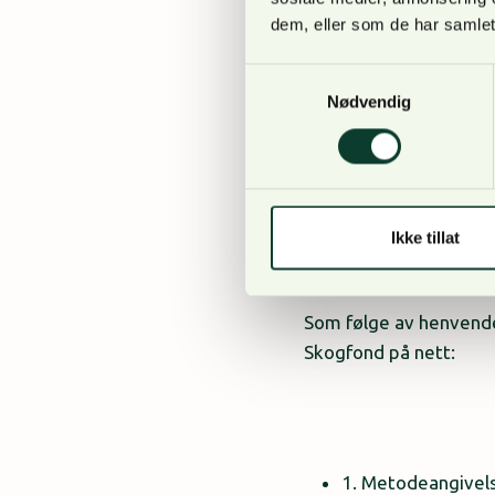
skal fakturere sine pl
dem, eller som de har samlet
Samtykkevalg
Nødvendig
– Samtidig ser vi at 
behandling ved etabler
skriv.
Ikke tillat
Som følge av henvende
Skogfond på nett:
1. Metodeangivels