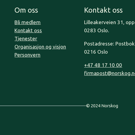
Om oss
Kontakt oss
Bli medlem
Lilleakerveien 31, op
Kontakt oss
0283 Oslo.
Tjenester
Postadresse: Postboks
Organisasjon og visjon
0216 Oslo
Personvern
+47 48 17 10 00
firmapost@norskog.n
© 2024 Norskog