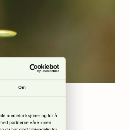
Om
ode» (med og uten
iale mediefunksjoner og for å
 riktig når aktørene
 med partnerne våre innen
u har gjort tilgjengelig for