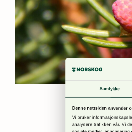
Samtykke
Anne Bjølgerud
29. sept
Denne nettsiden anvender c
Landbruksdirektoratet 
Vi bruker informasjonskapsler
markberedning) under 
analysere trafikken vår. Vi 
sosiale medier, annonsering 