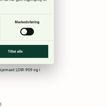
Markedsføring
edkode 101) og Kjemisk
ktoratet i følgende
Tillat alle
skjemaet LDIR-909 og i
l