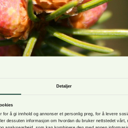
Detaljer
ember 2023
ookies
har fått spørsmål om og innspill på at angivelse av «Met
 for å gi innhold og annonser et personlig preg, for å levere sos
«Hovedkode 120’» (Nyplanting) oppleves som krevende å få
deler dessuten informasjon om hvordan du bruker nettstedet vårt,
og analysearbeid, som kan kombinere den med annen informasjon d