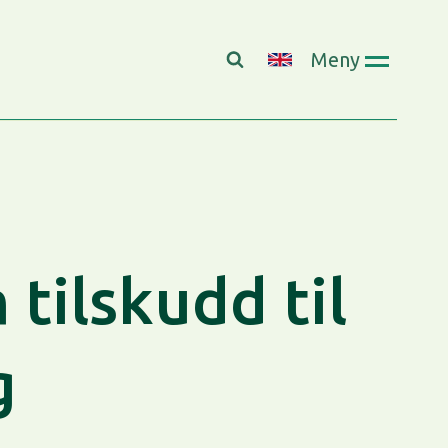
Meny
tilskudd til
g