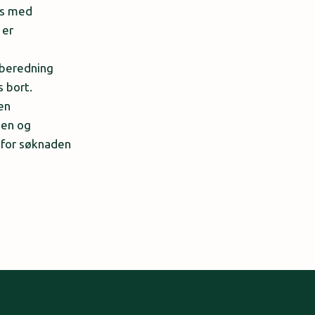
es med
 er
kberedning
 bort.
en
nen og
 for søknaden