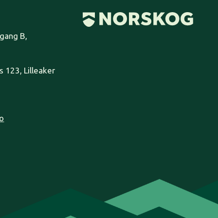
pgang B,
 123, Lilleaker
o