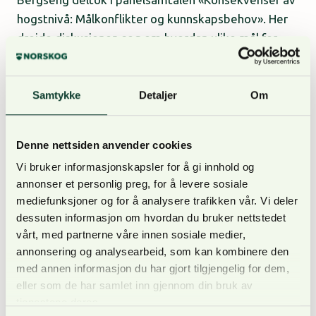
hogstnivå: Målkonflikter og kunnskapsbehov». Her
dreide diskusjonen seg om hvordan ulike mål for
skogen må veies opp mot hverandre. I samtalen
pekte Bergseng på at debatten om hogstnivå og
naturskog ofte blir for svart-hvitt.
Samtykke
Detaljer
Om
– Skogarealene skal både ivareta natur- og
Denne nettsiden anvender cookies
miljøhensyn, bidra til karbonbinding og samtidig
Vi bruker informasjonskapsler for å gi innhold og
levere fornybart råstoff til en verdikjede som
annonser et personlig preg, for å levere sosiale
samfunnet trenger. Debatten om hogst
mediefunksjoner og for å analysere trafikken vår. Vi deler
av naturskog vekker engasjement. Nettopp derfor
dessuten informasjon om hvordan du bruker nettstedet
er det viktig å inkludere nyansene også når denne
vårt, med partnerne våre innen sosiale medier,
problemstillingen diskuteres, understreker
annonsering og analysearbeid, som kan kombinere den
med annen informasjon du har gjort tilgjengelig for dem,
Bergseng.
eller som de har samlet inn gjennom din bruk av
tjenestene deres.
Bergseng understreker at det ikke alltid er gitt at