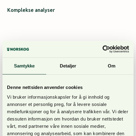
Komplekse analyser
Anders Ringstad, leder av konsulentavdelingen i
NORSKOG, ser frem til å ønske Fredrik velkommen.
Samtykke
Detaljer
Om
Denne nettsiden anvender cookies
– Høsten 2022 var Fredrik praktikant hos oss. Han
Vi bruker informasjonskapsler for å gi innhold og
ga oss her et svært godt inntrykk, som veide tungt i
annonser et personlig preg, for å levere sosiale
prosessen med å finne et nytt tilskudd i
mediefunksjoner og for å analysere trafikken vår. Vi deler
konsulentavdelingen. Med stadig mer komplekse
dessuten informasjon om hvordan du bruker nettstedet
økonomiske analyser i våre oppdrag vil Fredrik
vårt, med partnerne våre innen sosiale medier,
kunne bidra med viktig kompetanse fra august av.
annonsering og analysearbeid, som kan kombinere den