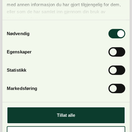
med annen informasjon du har gjort tilgjengelig for dem,
eller som de har samlet inn gjennom din bruk av
tjenestene deres.
Samtykkevalg
Best mulig utnyttelse av ressursene
Nødvendig
Egenskaper
Fredrik selv ser frem til å ta fatt på oppgavene.
Statistikk
Markedsføring
– Internshipet jeg hadde i NORSKOG i løpet av
studiene mine var både nyttig og lærerikt. Ved å
jobbe i NORSKOG kan jeg bidra til at skogressursene
Tillat alle
blir utnyttet på best mulig måte, noe som
motiverte meg sterkt til å søke denne stillingen.