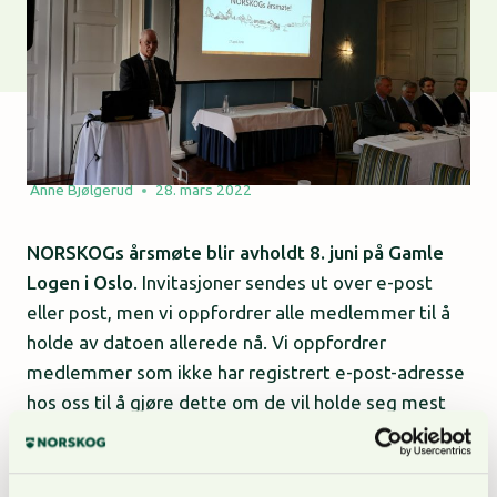
Anne Bjølgerud
28. mars 2022
NORSKOGs årsmøte blir avholdt 8. juni på Gamle
Logen i Oslo
. Invitasjoner sendes ut over e-post
eller post, men vi oppfordrer alle medlemmer til å
holde av datoen allerede nå. Vi oppfordrer
medlemmer som ikke har registrert e-post-adresse
hos oss til å gjøre dette om de vil holde seg mest
mulig oppdatert. Årsmøtet avholdes i år noe senere
enn vanlig, dette for å minimere risikoen for at
smitte kan påvirke arrangementet.