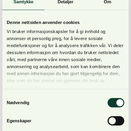
Samtykke
Detaljer
Om
Denne nettsiden anvender cookies
Vi bruker informasjonskapsler for å gi innhold og
Årsmøtet starter kl. 14.00
, men vi tar forbehold om
annonser et personlig preg, for å levere sosiale
at klokkeslettet kan endres noe. Som vanlig vil det
mediefunksjoner og for å analysere trafikken vår. Vi deler
bli faglige foredrag etter selve årsmøtet, og vi
dessuten informasjon om hvordan du bruker nettstedet
avslutter med en bedre middag. Påmelding kan skje
vårt, med partnerne våre innen sosiale medier,
allerede nå ved å ringe vårt sentralbord på tlf. 48 17
annonsering og analysearbeid, som kan kombinere den
10 00 eller sende e-post til
firmapost@norskog.no.
med annen informasjon du har gjort tilgjengelig for dem,
eller som de har samlet inn gjennom din bruk av
tjenestene deres.
Samtykkevalg
Vi benytter anledningen til å minne om våre
Nødvendig
gjenstående medlemsmøter i Stjørdal 4. april og
Brokelandsheia 20. april. Mer om medlemsmøtene
Egenskaper
kan du lese
HER
.