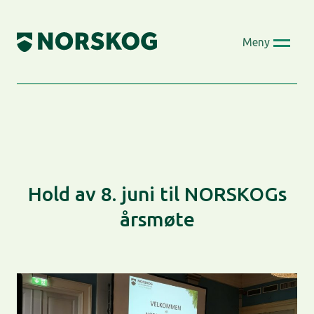
Skip
to
Meny
content
Hold av 8. juni til NORSKOGs
årsmøte