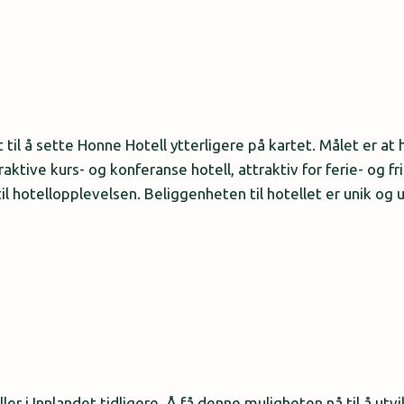
 til å sette Honne Hotell ytterligere på kartet. Målet er at h
aktive kurs- og konferanse hotell, attraktiv for ferie- og fr
til hotellopplevelsen. Beliggenheten til hotellet er unik og
ler i Innlandet tidligere. Å få denne muligheten nå til å utv