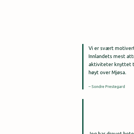
Vi er svært motivert
Innlandets mest attr
aktiviteter knyttet 
høyt over Mjøsa.
– Sondre Prestegard
Jeg har drevet hotel