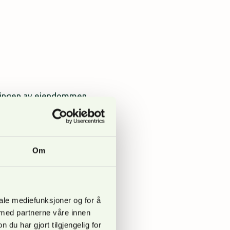
viklingen av eiendommen
otelldrift i Innlandet
re Prestegard og Ådne
Om
iale mediefunksjoner og for å
 med partnerne våre innen
u har gjort tilgjengelig for
 og Edge World AS år vi