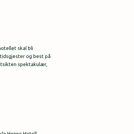
otellet skal bli
itidsgjester og best på
 utsikten spektakulær,
ikle Honne Hotell