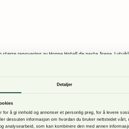
 en større renovering av Honne Hotell de neste årene. I ut
s historie vektlegges.Edge World AS har lang erfaring med h
eierskapet i Haut Nordic AS. Før dette ble solgt drev Sond
Strand, Gjøvik og Clarion Collection Hotel, Gjøvik.
Detaljer
ookies
 for å gi innhold og annonser et personlig preg, for å levere sos
deler dessuten informasjon om hvordan du bruker nettstedet vårt,
og analysearbeid, som kan kombinere den med annen informasjon d
 dag for Innlandet, Biri og reiselivet. Med Odin Gruppen AS