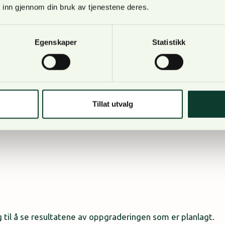
 inn gjennom din bruk av tjenestene deres.
olid eier på Honne, og det gleder reiselivet seg over, forte
Innlandet, Arne-Jørgen Skurdal.
Egenskaper
Statistikk
Tillat utvalg
 fra innlandet fra tidligere og Gjøvik spesielt som kun lig
g til å se resultatene av oppgraderingen som er planlagt.