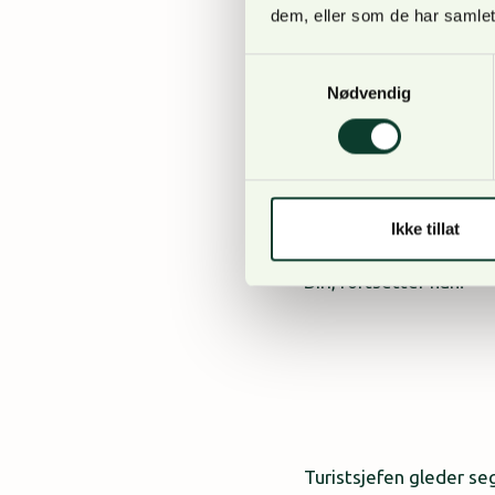
dem, eller som de har samlet
en kunnskapsrik og s
turistsjef for Visit 
Samtykkevalg
Nødvendig
Ikke tillat
Edge World har erfaring
Biri, fortsetter han.
Turistsjefen gleder se