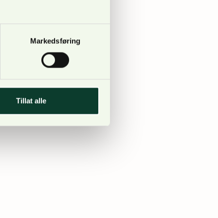
ller en tydelig glad
Markedsføring
Tillat alle
ger 20 minutter unna