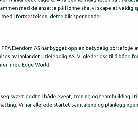
 Sammen med de ansatte på Honne skal vi skape et veldig 
 med i fortsettelsen, dette blir spennende!
 PPA Eiendom AS har bygget opp en betydelig portefølje 
tes av Innlandet Utleiebolig AS. Vi gleder oss til å både fo
men med Edge World.
g svært godt til både event, trening og teambuilding i till
atting. Vi har allerede startet samtalene og planlegging