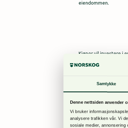
eiendommen.
Kjøper vil investere i
vil hotellets og gården
fra tidligere gjennom 
Skurdal, Quality Hotel 
Samtykke
Denne nettsiden anvender c
Vi bruker informasjonskapsler
analysere trafikken vår. Vi 
sosiale medier, annonsering 
Dette er en gledens