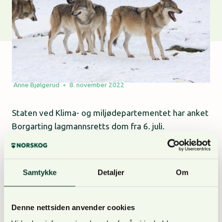
Anne Bjølgerud
8. november 2022
Staten ved Klima- og miljødepartementet har anket
Borgarting lagmannsretts dom fra 6. juli.
Dommen konkluderte med at vedtaket om felling
av alle ulvene i Letjenna-reviret i 2019 var ugyldig.
NORSKOG er svært glad for staten anker, og stiller
Samtykke
Detaljer
Om
som partshjelp.
Denne nettsiden anvender cookies