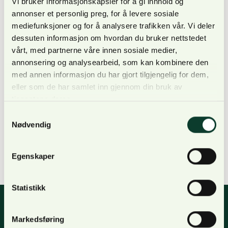
Vi bruker informasjonskapsler for å gi innhold og
annonser et personlig preg, for å levere sosiale
– Det er avgjørende å få en endelig avklaring på
mediefunksjoner og for å analysere trafikken vår. Vi deler
prinsipielle spørsmål i ulveforvaltningen og det er
dessuten informasjon om hvordan du bruker nettstedet
dermed en nødvendighet at saken går til
vårt, med partnerne våre innen sosiale medier,
Høyesteret, har Naturbruksalliansen, som NORSKOG
annonsering og analysearbeid, som kan kombinere den
er en del av, tidligere uttalt.
med annen informasjon du har gjort tilgjengelig for dem,
eller som de har samlet inn gjennom din bruk av
tjenestene deres.
Samtykkevalg
Nødvendig
Les mer
HER
.
Egenskaper
Statistikk
Markedsføring