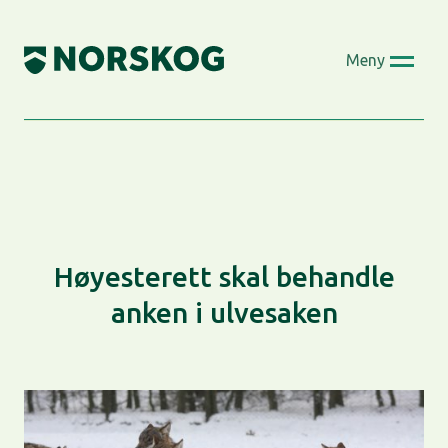
Skip
to
Meny
content
Høyesterett skal behandle
anken i ulvesaken