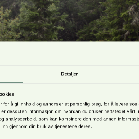
Detaljer
mber 2024
ookies
og prosjektet TaigaClimate inviterer alle til å delta i en
 for å gi innhold og annonser et personlig preg, for å levere sos
n om forskjellig bruk og interesser i norske skoger.
deler dessuten informasjon om hvordan du bruker nettstedet vårt,
og analysearbeid, som kan kombinere den med annen informasjon d
nner du her.
 inn gjennom din bruk av tjenestene deres.