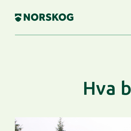
Skip
to
content
Hva b