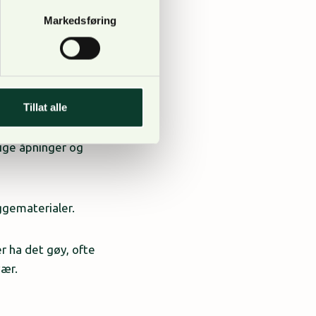
drag er derfor viktig
Markedsføring
10-15 minutter å
undersøkelsen finner
Tillat alle
rlige åpninger og
ggematerialer.
er ha det gøy, ofte
vær.