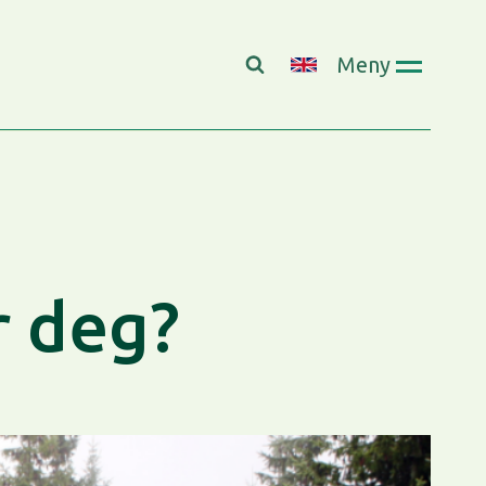
Meny
r deg?