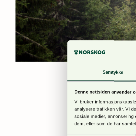
Samtykke
Anne Bjølgerud
19. nove
Denne nettsiden anvender c
Høgskolen i Innlandet 
Vi bruker informasjonskapsler
ønsker å øke kunnskape
analysere trafikken vår. Vi 
sosiale medier, annonsering 
Undersøkelsen fi
dem, eller som de har samlet