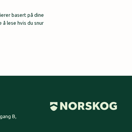
erer basert på dine
 å lese hvis du snur
pgang B,