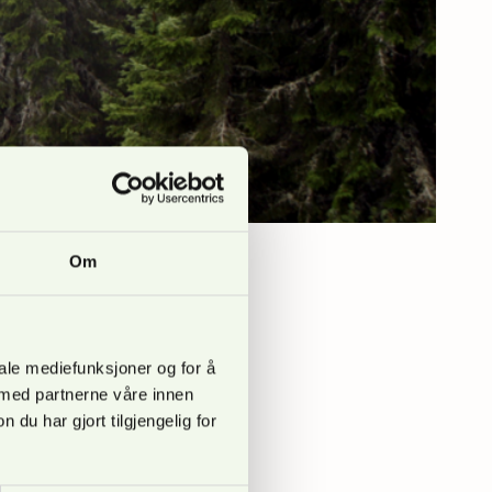
Om
 undersøkelse som
iale mediefunksjoner og for å
 med partnerne våre innen
u har gjort tilgjengelig for