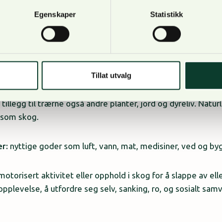
ninger som ivaretar mangfoldet av interesser i skog. Ditt bi
Egenskaper
Statistikk
 for samfunnet. Undersøkelsen er frivillig, anonym, og tar 
kes 10 vinnere av gavekort à 1000 kr.
Mer informasjon om 
e før du starter undersøkelsen:
Tillat utvalg
 tillegg til trærne også andre planter, jord og dyreliv. Natu
 som skog.
r:
nyttige goder som luft, vann, mat, medisiner, ved og by
otorisert aktivitet eller opphold i skog for å slappe av ell
ropplevelse, å utfordre seg selv, sanking, ro, og sosialt sam