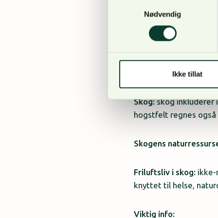
Samtykkevalg
Formålet er å finne løs
Nødvendig
for skogen, for deg og
gjennomføre. Det trek
du her.
Les disse definisjonen
Ikke tillat
Skog:
skog inkluderer i
hogstfelt regnes også
Skogens naturressurse
Friluftsliv i skog:
ikke-m
knyttet til helse, natu
Viktig info: