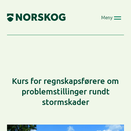
Skip
to
Meny
content
Kurs for regnskapsførere om
problemstillinger rundt
stormskader