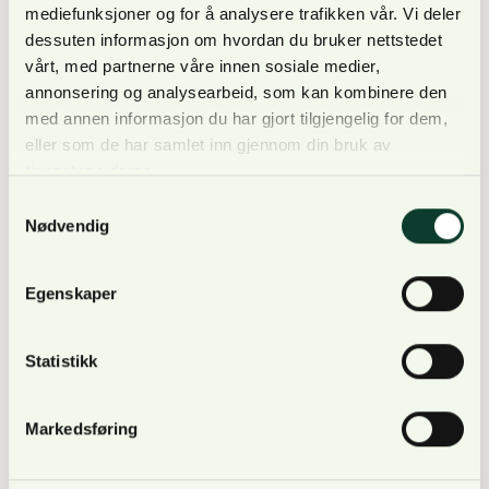
mediefunksjoner og for å analysere trafikken vår. Vi deler
Kurset blir nettbasert, og gratis for deltakerne.
dessuten informasjon om hvordan du bruker nettstedet
vårt, med partnerne våre innen sosiale medier,
Tid: mandag 19.12 kl. 12-15 (med forbehold om
annonsering og analysearbeid, som kan kombinere den
endring av klokkeslett).
med annen informasjon du har gjort tilgjengelig for dem,
eller som de har samlet inn gjennom din bruk av
tjenestene deres.
Samtykkevalg
Nødvendig
Egenskaper
Påmelding gjøres ved å klikke
HER:
Statistikk
Markedsføring