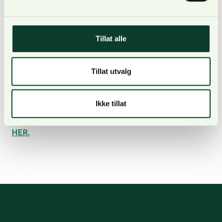
NORSKOG på også næringskomiteen om å sikre en
forutsigbar frivillig vern-ordning, da det er svært
Tillat alle
viktig at skogeiere som har inngått avtale om vern
kompenseres innen rimelig tid.
Tillat utvalg
Ikke tillat
Les alle NORSKOGs innspill til næringskomiteen
HER.