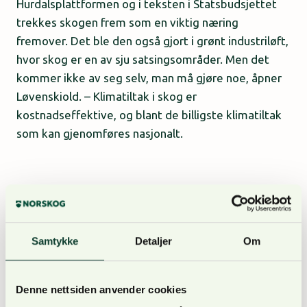
Hurdalsplattformen og i teksten i Statsbudsjettet
trekkes skogen frem som en viktig næring
fremover. Det ble den også gjort i grønt industriløft,
hvor skog er en av sju satsingsområder. Men det
kommer ikke av seg selv, man må gjøre noe, åpner
Løvenskiold. – Klimatiltak i skog er
kostnadseffektive, og blant de billigste klimatiltak
som kan gjenomføres nasjonalt.
NORSKOG er fornøyde med at LUF-midlene er på
samme nivå som tidligere, men mener at det er
Samtykke
Detaljer
Om
mange gode grunner til å øke potten til klimatiltak i
skog, da det er blant de billigste og mest effektive
klimatiltakene Norge kan satse på.
Denne nettsiden anvender cookies