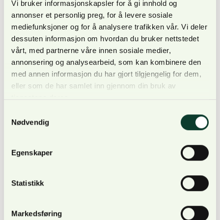
Vi bruker informasjonskapsler for å gi innhold og
annonser et personlig preg, for å levere sosiale
mediefunksjoner og for å analysere trafikken vår. Vi deler
dessuten informasjon om hvordan du bruker nettstedet
Potten til skogsbilveier bør heller ikke reduseres,
vårt, med partnerne våre innen sosiale medier,
men økes. God transport er svært viktig, særlig
annonsering og analysearbeid, som kan kombinere den
dersom bruken av lukket hogst skal økes.
med annen informasjon du har gjort tilgjengelig for dem,
eller som de har samlet inn gjennom din bruk av
tjenestene deres.
Samtykkevalg
Nødvendig
NORSKOG ber også om at næringskomiteen ikke
aksepterer EUs reviderte LULUCF-regelverk som
Egenskaper
det er, men samarbeider med de andre nordiske
landene for å finne løsninger som er tilpasset
nordiske skoger og skogbruk.
Statistikk
Markedsføring