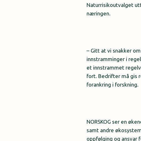
Naturrisikoutvalget u
næringen.
– Gitt at vi snakker o
innstramminger i rege
et innstrammet regelve
fort. Bedrifter må gis 
forankring i forskning.
NORSKOG ser en økende 
samt andre økosystemtj
oppfølging og ansvar f