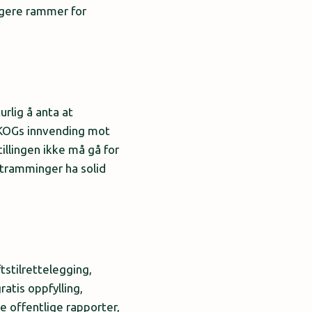
ngere rammer for
rlig å anta at
RSKOGs innvending mot
illingen ikke må gå for
nstramminger ha solid
tstilrettelegging,
atis oppfylling,
e offentlige rapporter,