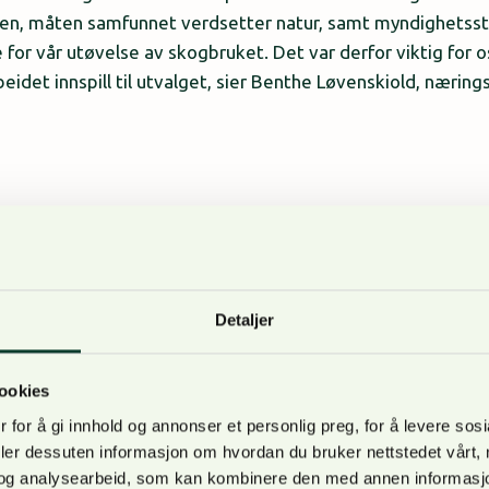
uren, måten samfunnet verdsetter natur, samt myndighetsst
for vår utøvelse av skogbruket. Det var derfor viktig for
det innspill til utvalget, sier Benthe Løvenskiold, næringsp
penbart naturen. Spørsmålet fremover, både i samfunnsdeb
ringsarbeid, bør være hvilken naturpåvirkning vi kan leve 
 vi har et sterkt og økende behov for, som et fornybart alte
Detaljer
må hovedspørsmålet være: «Hva er akseptabel naturpåvirkni
ookies
 for å gi innhold og annonser et personlig preg, for å levere sos
deler dessuten informasjon om hvordan du bruker nettstedet vårt,
e?
og analysearbeid, som kan kombinere den med annen informasjon d