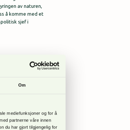
yringen av naturen,
 oss å komme med et
olitisk sjef i
atten og i
med at skogbruket gir.
rnativ til ikke-
Om
ng?».
iale mediefunksjoner og for å
 med partnerne våre innen
u har gjort tilgjengelig for