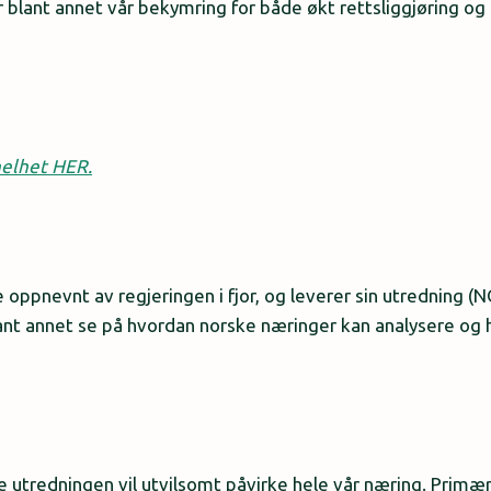
tår blant annet vår bekymring for både økt rettsliggjøring o
 helhet HER.
e oppnevnt av regjeringen i fjor, og leverer sin utredning 
ant annet se på hvordan norske næringer kan analysere og 
 utredningen vil utvilsomt påvirke hele vår næring. Primæ