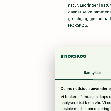
natur. Endringer i nat
danner selve rammene 
grundig og gjennomarbei
NORSKOG.
Vår næring påvirker å
myndighetsstyrt regule
Skog er en naturressurs
Samtykke
fornybare kilder. Da 
Denne nettsiden anvender c
Vi bruker informasjonskapsler
analysere trafikken vår. Vi 
Hvordan tolkes tallen
sosiale medier, annonsering 