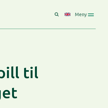
Meny
ll til
get