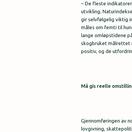
– De fleste indikatore
utvikling. Naturindekse
gir selvfølgelig vikti
måles om femti til hun
lange omløpstidene på 
skogbruket målrettet m
positiv, og de utford
Må gis reelle omstilli
Gjennomføringen av nor
lovgivning, skattepolit