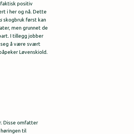
faktisk positiv
ert i her og nå. Dette
s
skogbruk først kan
ltater, men grunnet de
rt. I tillegg jobber
t seg å være svært
 påpeker Løvenskiold.
r. Disse omfatter
høringen til