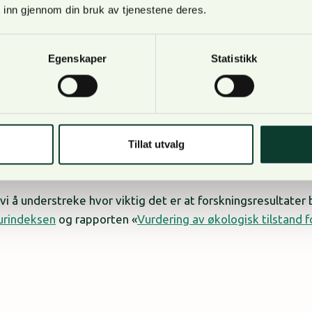
 inn gjennom din bruk av tjenestene deres.
Egenskaper
Statistikk
nspill er hvordan rapporter, tall og forskning tolkes. NORS
 fagbasert diskusjon, hvor man får frem kompleksiteten i pr
dvis opplever at forskning brukes til unyanserte fremstill
Tillat utvalg
 vi å understreke hvor viktig det er at forskningsresultater
urindeksen
og rapporten «
Vurdering av økologisk tilstand f