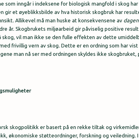
ne som inngår i indeksene for biologisk mangfold i skog har 
n gir et øyeblikksbilde av hva historisk skogbruk har result
g innsikt. Allikevel må man huske at konsekvensene av
dagen
dre år. Skogbrukets miljøarbeid gir påviselig positive resu
skog, vil man ikke se den fulle effekten av dette umiddelba
ed frivillig vern av skog. Dette er en ordning som har vis
ringene man nå ser med ordningen skyldes ikke skogbruket,
ngsmuligheter
sk skogpolitikk er basert på en rekke tiltak og virkemidle
ikk, økonomiske støtteordninger, forskning og veiledning. I 