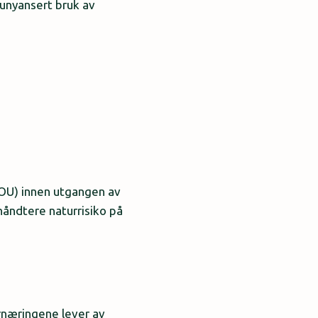
g unyansert bruk av
(NOU) innen utgangen av
håndtere naturrisiko på
rnæringene lever av