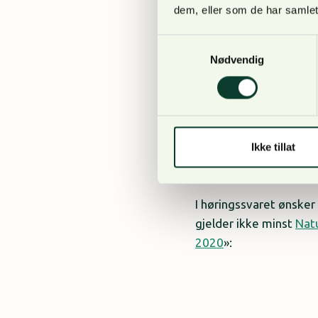
dem, eller som de har samlet
Samtykkevalg
Nødvendig
Sentralt i NORSKOGs in
legge til rette for en
ønsket kommer da vi ti
saker.
Ikke tillat
I høringssvaret ønsker
gjelder ikke minst
Nat
2020
»: