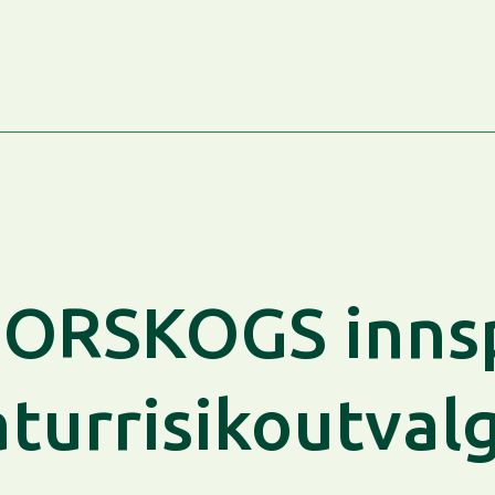
ORSKOGS innspi
turrisikoutval