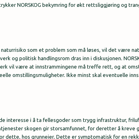
ttrykker NORSKOG bekymring for økt rettsliggjøring og tra
m naturrisiko som et problem som må løses, vil det være natu
lverk og politisk handlingsrom dras inn i diskusjonen. NO
rk vil være at innstrammingene må treffe rett, og at omst
reelle omstillingsmuligheter. Ikke minst skal eventuelle in
interesse i å ta fellesgoder som trygg infrastruktur, friluf
enester skogen gir storsamfunnet, for deretter å kreve gr
or dette, hos grunneier. Dette er symptomatisk for en rekk