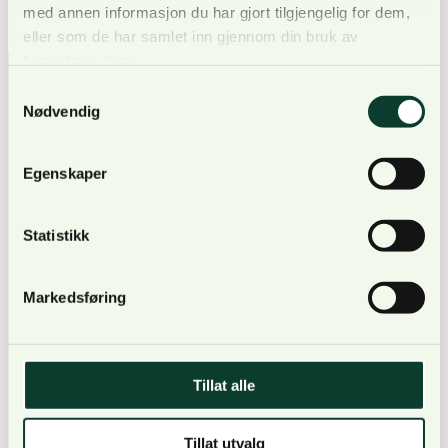
med annen informasjon du har gjort tilgjengelig for dem,
eller som de har samlet inn gjennom din bruk av
tjenestene deres.
Samtykkevalg
Nødvendig
Nyhetsbrev
Egenskaper
For oppdateringer, nyheter og skogfaglige artikler,
Statistikk
meld deg på nyhetsbrevet og få nyhetsbrev på epost.
Meld deg på
Markedsføring
Om oss
Tillat alle
Bli medlem
Tillat utvalg