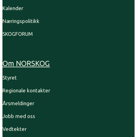
Kalender
Næringspolitikk
SKOGFORUM
Om NORSKOG
Styret
Regionale kontakter
Årsmeldinger
Jobb med oss
Vedtekter