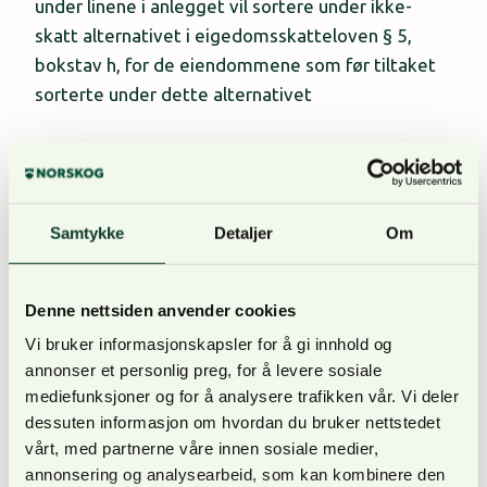
under linene i anlegget vil sortere under ikke-
skatt alternativet i eigedomsskatteloven § 5,
bokstav h, for de eiendommene som før tiltaket
sorterte under dette alternativet
Dette vil imidlertid ikke fjerne problemet for alle
grunneiere, og vårt prinsipale ønske er at
Samtykke
Detaljer
Om
departementet finner en lovtekst som ikke
påfører grunneier noen form for eiendomsskatt
for disse arealene.
Denne nettsiden anvender cookies
Vi bruker informasjonskapsler for å gi innhold og
annonser et personlig preg, for å levere sosiale
mediefunksjoner og for å analysere trafikken vår. Vi deler
Les hele NORSKOGs høringssvar
HER.
dessuten informasjon om hvordan du bruker nettstedet
vårt, med partnerne våre innen sosiale medier,
annonsering og analysearbeid, som kan kombinere den