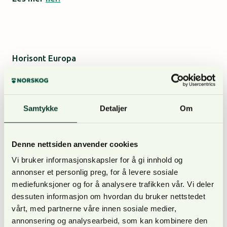
Horisont Europa
Horisont Europa er et sjuårig rammeprogram for
finansiering av vitenskapelig forskning. Dette er
Samtykke
Detaljer
Om
verdens største forsknings- og innovasjonsprogram
med et budsjett på 95,5 milliarder euro. Hele
35 prosent av budsjettet skal gå til klimaformål for å
Denne nettsiden anvender cookies
oppnå grønn omstilling og
Vi bruker informasjonskapsler for å gi innhold og
bærekraftig verdiskaping for bedrifter,
annonser et personlig preg, for å levere sosiale
forskningsinstitusjoner og offentlig forvaltning.
mediefunksjoner og for å analysere trafikken vår. Vi deler
dessuten informasjon om hvordan du bruker nettstedet
Programmet er det niende i rekken av EUs
vårt, med partnerne våre innen sosiale medier,
forsknings- og innovasjonsprogrammer og overtok
annonsering og analysearbeid, som kan kombinere den
etter Horisont 2020.