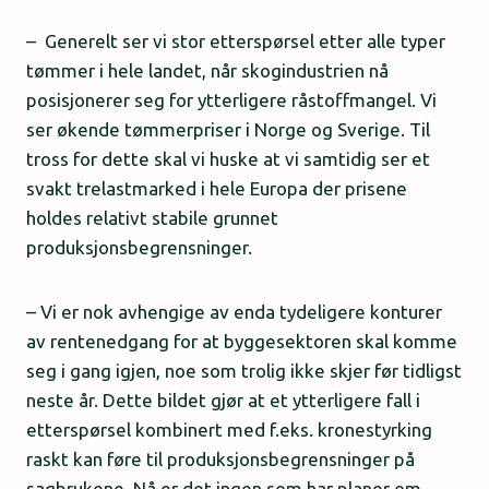
– Generelt ser vi stor etterspørsel etter alle typer
tømmer i hele landet, når skogindustrien nå
posisjonerer seg for ytterligere råstoffmangel. Vi
ser økende tømmerpriser i Norge og Sverige. Til
tross for dette skal vi huske at vi samtidig ser et
svakt trelastmarked i hele Europa der prisene
holdes relativt stabile grunnet
produksjonsbegrensninger.
– Vi er nok avhengige av enda tydeligere konturer
av rentenedgang for at byggesektoren skal komme
seg i gang igjen, noe som trolig ikke skjer før tidligst
neste år. Dette bildet gjør at et ytterligere fall i
etterspørsel kombinert med f.eks. kronestyrking
raskt kan føre til produksjonsbegrensninger på
sagbrukene. Nå er det ingen som har planer om