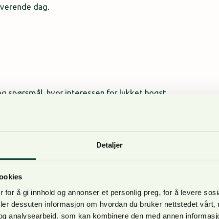
tiverende dag.
g spørsmål, hvor interessen for lukket hogst
og brede erfaring fra lukket hogst på N.
Detaljer
akre omgivelser, som fortalte historien om
 en god ramme for diskusjon og refleksjon.
ookies
 for å gi innhold og annonser et personlig preg, for å levere sos
deler dessuten informasjon om hvordan du bruker nettstedet vårt,
og analysearbeid, som kan kombinere den med annen informasjon d
y medlemmer og skogeiere den dagsaktuelle