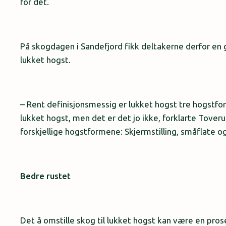
for det.
På skogdagen i Sandefjord fikk deltakerne derfor en g
lukket hogst.
– Rent definisjonsmessig er lukket hogst tre hogstform
lukket hogst, men det er det jo ikke, forklarte Tover
forskjellige hogstformene: Skjermstilling, småflate o
Bedre rustet
Det å omstille skog til lukket hogst kan være en pros