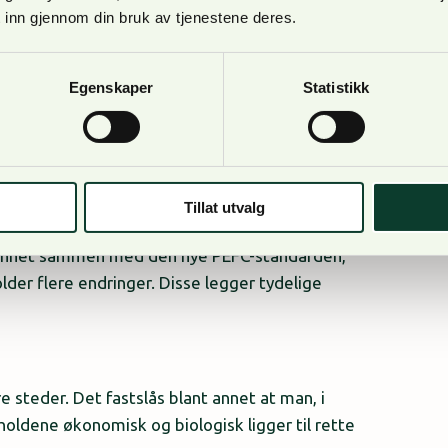
 inn gjennom din bruk av tjenestene deres.
skogdrift. Derfor var lukket hogst et naturlig
ogstad, regionleder i NORTØMMER. Wogstad
Egenskaper
Statistikk
Tillat utvalg
t annet sammen med den nye PEFC-standarden,
lder flere endringer. Disse legger tydelige
e steder. Det fastslås blant annet at man, i
holdene økonomisk og biologisk ligger til rette