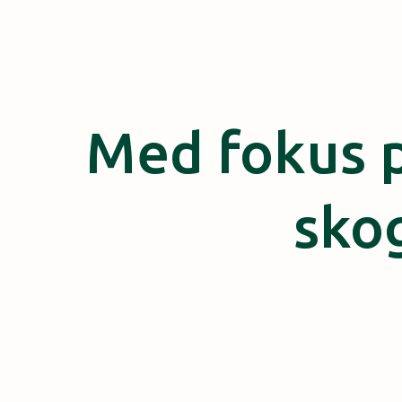
Med fokus p
sko