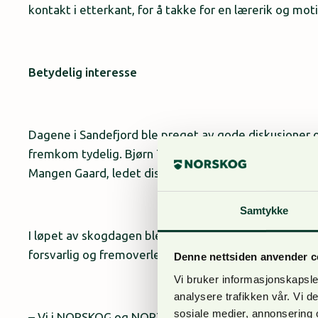
kontakt i etterkant, for å takke for en lærerik og mo
Betydelig interesse
Dagene i Sandefjord ble preget av gode diskusjoner o
fremkom tydelig. Bjørn Toverud, med sin kompetanse 
Mangen Gaard, ledet diskusjonene.
Samtykke
I løpet av skogdagen ble deltakere sluset igjennom v
forsvarlig og fremoverlent skogdrift, og dermed satt
Denne nettsiden anvender c
Vi bruker informasjonskapsler
analysere trafikken vår. Vi 
sosiale medier, annonsering 
– Vi i NORSKOG og NORTØMMER er opptatt av å tilb