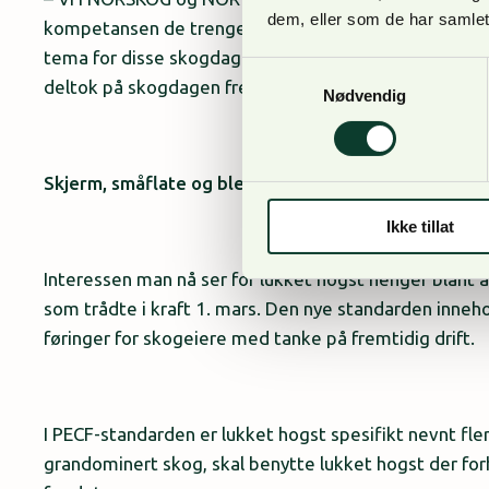
dem, eller som de har samlet
kompetansen de trenger for å drive god og forsvarlig 
tema for disse skogdagene, forteller Aleksander W
Samtykkevalg
deltok på skogdagen fredag.
Nødvendig
Skjerm, småflate og bledning
Ikke tillat
Interessen man nå ser for lukket hogst henger blan
som trådte i kraft 1. mars. Den nye standarden inneho
føringer for skogeiere med tanke på fremtidig drift.
I PECF-standarden er lukket hogst spesifikt nevnt fler
grandominert skog, skal benytte lukket hogst der for