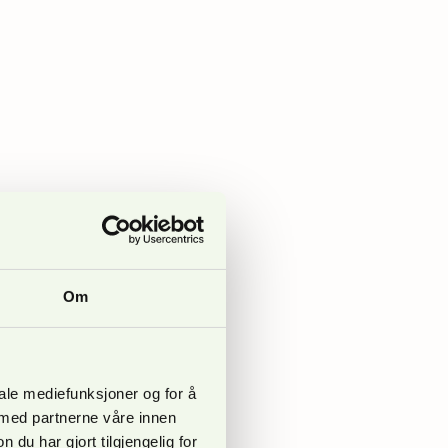
Om
iale mediefunksjoner og for å
 med partnerne våre innen
u har gjort tilgjengelig for