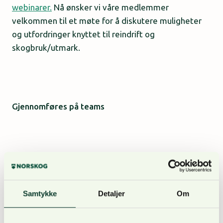
webinarer.
Nå ønsker vi våre medlemmer
velkommen til et møte for å diskutere muligheter
og utfordringer knyttet til reindrift og
skogbruk/utmark.
Gjennomføres på teams
Møtet gjennomføres på teams
30. november 19:00
til 20:30
, og er kun åpent for NORSKOGs
medlemmer.
Medlemmer kan melde seg på via
Samtykke
Detaljer
Om
følgende skjema.