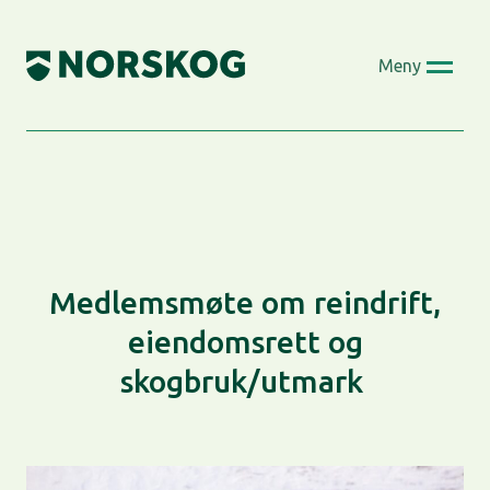
Skip
to
Meny
content
Medlemsmøte om reindrift,
eiendomsrett og
skogbruk/utmark