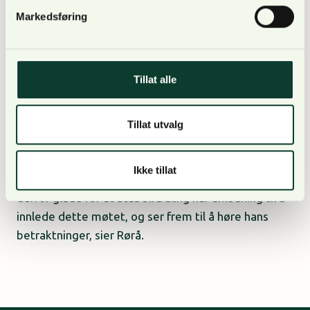
Markedsføring
Som innleder for dette møtet har NORSKOG invitert
Erling Stabell Daling, advokat og avdelingssjef i
Norges Bondelag.
Møtet vil bli ledet av NORSKOGs
administrerende direktør Arne Rørå.
Tillat alle
Tillat utvalg
– Norges Bondelag har viktig kunnskap og erfaring
Ikke tillat
når det gjelder eiendomsrett og reindrift. Vi er
derfor glade for at Stabell Daling har anledning til å
innlede dette møtet, og ser frem til å høre hans
betraktninger, sier Rørå.