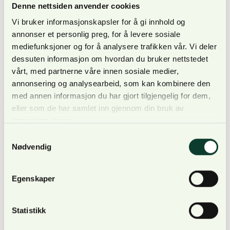
Denne nettsiden anvender cookies
Vi bruker informasjonskapsler for å gi innhold og
annonser et personlig preg, for å levere sosiale
Alle påmeldte vil få Teams-lenke tilsendt dagen før
mediefunksjoner og for å analysere trafikken vår. Vi deler
møtet.
dessuten informasjon om hvordan du bruker nettstedet
vårt, med partnerne våre innen sosiale medier,
annonsering og analysearbeid, som kan kombinere den
med annen informasjon du har gjort tilgjengelig for dem,
eller som de har samlet inn gjennom din bruk av
Utfordringer og muligheter
tjenestene deres.
Samtykkevalg
Nødvendig
NORSKOG opplever en økende mengde
henvendelser fra våre medlemmer vedrørende
problemstillinger knyttet til rein, eiendomsrett og
Egenskaper
skogbruk/utmark. For å gi våre medlemmer best
mulig bistand ønsker vi innspill på både utfordringer
Statistikk
og muligheter.