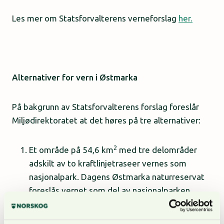
Les mer om Statsforvalterens verneforslag
her.
Alternativer for vern i Østmarka
På bakgrunn av Statsforvalterens forslag foreslår
Miljødirektoratet at det høres på tre alternativer:
2
Et område på 54,6 km
med tre delområder
adskilt av to kraftlinjetraseer vernes som
nasjonalpark. Dagens Østmarka naturreservat
foreslås vernet som del av nasjonalparken.
Et sammenhengende område på
2
34,2 km
vernes som nasjonalpark, kombinert