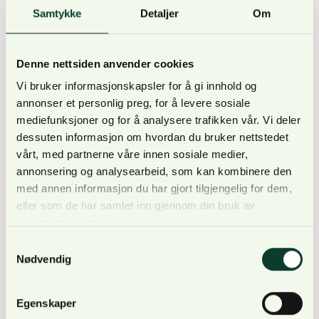
2
med vern av et naturreservat på 8.8 km
vest
Samtykke
Detaljer
Om
for den store kraftledningen som går gjennom
Østmarka. Dagens Østmarka naturreservat
Denne nettsiden anvender cookies
foreslås også her vernet som del av
nasjonalparken.
Vi bruker informasjonskapsler for å gi innhold og
annonser et personlig preg, for å levere sosiale
2
Et område på 43,2 km
tilsvarende alternativ 2
mediefunksjoner og for å analysere trafikken vår. Vi deler
vernes som naturreservat og det opprettes
dessuten informasjon om hvordan du bruker nettstedet
ikke en nasjonalpark i Østmarka.
vårt, med partnerne våre innen sosiale medier,
annonsering og analysearbeid, som kan kombinere den
med annen informasjon du har gjort tilgjengelig for dem,
eller som de har samlet inn gjennom din bruk av
tjenestene deres.
Det første alternativet med noen justeringer er
Samtykkevalg
utredet i Statsforvalterens høringsforslag, og er
Nødvendig
alternativet som Statsforvalterens foretrekker. Det
andre er Statsforvalterens alternativ 2, men i
Egenskaper
kombinasjon med naturreservat. I tillegg mener