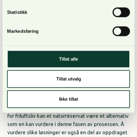
Miljødirektoratet at det kan høres på et alternativ
med bare naturreservat som verneform.
Statistikk
Markedsføring
Områder som vernes som nasjonalpark skal være
uten tyngre naturinngrep, og kraftlinjer, veier og
Tillat alle
regulerte vassdrag setter derfor noen skranker for
hvor stor en nasjonalpark i Østmarka kan bli.
Tillat utvalg
Ikke tillat
For å ta vare på verneverdiene og også sikre arealer
for friluftsliv kan et naturreservat være et alternativ
som en kan vurdere i denne fasen av prosessen. Å
vurdere slike løsninger er også en del av oppdraget