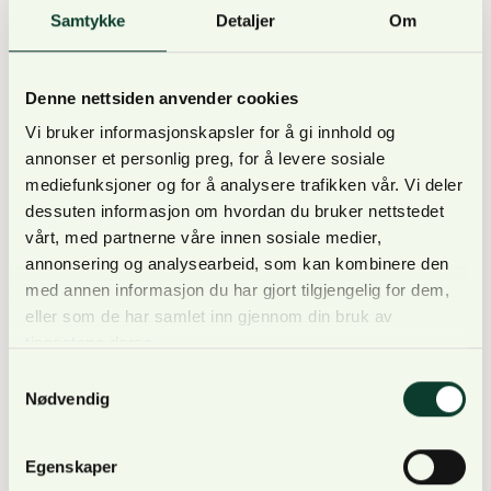
Samtykke
Detaljer
Om
skal være et tydelig skille mellom rovviltprioriterte
områder og beiteprioriterte
områder, nå utfordres av Statsforvalterens
Denne nettsiden anvender cookies
beslutning.
Vi bruker informasjonskapsler for å gi innhold og
annonser et personlig preg, for å levere sosiale
Naturbruksalliansen understreker også at
mediefunksjoner og for å analysere trafikken vår. Vi deler
rovviltnemndene er satt til å gjennomføre
dessuten informasjon om hvordan du bruker nettstedet
denne todelte målsettingen –altså å sikre
vårt, med partnerne våre innen sosiale medier,
annonsering og analysearbeid, som kan kombinere den
levedyktige rovviltbestander samtidig som man
med annen informasjon du har gjort tilgjengelig for dem,
legger til rette for aktiv beitenæring.
eller som de har samlet inn gjennom din bruk av
tjenestene deres.
–
Naturbruksalliansen mener derfor det er helt
Samtykkevalg
avgjørende at Rovviltnemndene gis tilstrekkelig
Nødvendig
myndighet og økonomiske rammer til å kunne
utføre sitt mandat, heter det i brevet.
Egenskaper