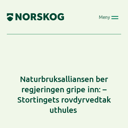
Skip
to
Meny
content
Naturbruksalliansen ber
regjeringen gripe inn: –
Stortingets rovdyrvedtak
uthules