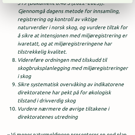
519 (Dokument 8:40 S (2022–2023)):
Gjennomgå dagens metode for innsamling,
registrering og kontroll av viktige
naturverdier i norsk skog, og vurdere tiltak for
å sikre at intensjonen med miljøregistrering er
ivaretatt, og at miljøregistreringene har
tilstrekkelig kvalitet.
Videreføre ordningen med tilskudd til
skogbruksplanlegging med miljøregistreringer
i skog
Sikre systematisk overvåking av indikatorene
direktoratene har pekt på for økologisk
tilstand i drivverdig skog
Vurdere nærmere de øvrige tiltakene i
direktoratenes utredning
– Vi mener naturmeldingen presenterer en god plan