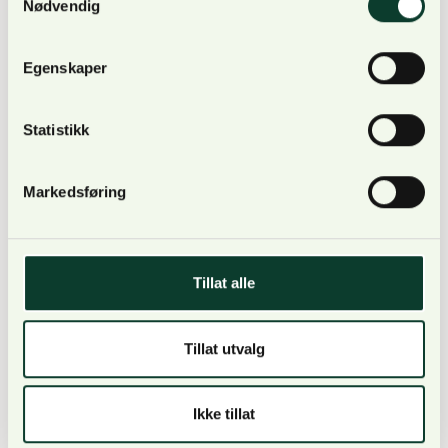
Nødvendig
Sikre bedre ivaretakelse av truet natur i skog
Øke kompetansen om lukkede hogster
Egenskaper
Skaffe bedre kunnskap om omfang av
brannpåvirket skog
Statistikk
Gjennomføre skogvern i tråd med Stortingets
vedtatte budsjettrammer og videreutvikle
kunnskap om status og utvikling for økologisk
Markedsføring
tilstand i skogvernområdene
Følge opp og vurdere tiltakene i rapporten
Den eldste skogen og nøkkelbiotopene og
Tillat alle
rapportere årlig om utviklingen av areal som
inngår i nøkkelbiotoper
Tillat utvalg
Utrede behovet for eventuelle nye tiltak og
virkemidler knyttet til skog med
bestandsalder over 160 år
Ikke tillat
Følge opp Stortingets anmodningsvedtak nr.