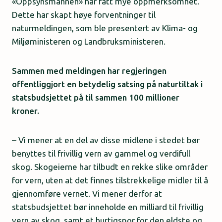
«Oppsynsmannen» har fått mye oppmerksomhet.
Dette har skapt høye forventninger til
naturmeldingen, som ble presentert av Klima- og
Miljøministeren og Landbruksministeren.
Sammen med meldingen har regjeringen
offentliggjort en betydelig satsing på naturtiltak i
statsbudsjettet på til sammen 100 millioner
kroner.
–
Vi mener at en del av disse midlene i stedet bør
benyttes til frivillig vern av gammel og verdifull
skog. Skogeierne har tilbudt en rekke slike områder
for vern, uten at det finnes tilstrekkelige midler til å
gjennomføre vernet. Vi mener derfor at
statsbudsjettet bør inneholde en milliard til frivillig
vern av skog, samt et hurtigspor for den eldste og