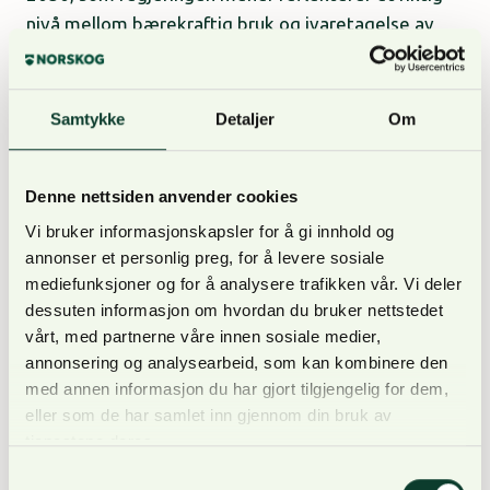
nivå mellom bærekraftig bruk og ivaretagelse av
skog i Norge:
Skog som er vernet etter naturmangfoldloven
Samtykke
Detaljer
Om
er i økologisk tilstand nær naturtilstand i 2050.
I øvrig skog er økologisk tilstand, målt med
Denne nettsiden anvender cookies
direktoratenes indikatorer, forbedret innen
Vi bruker informasjonskapsler for å gi innhold og
2050, samtidig som det er et aktivt
annonser et personlig preg, for å levere sosiale
bærekraftig skogbruk på drivverdige arealer og
mediefunksjoner og for å analysere trafikken vår. Vi deler
skognæringens konkurransekraft er ivaretatt.
dessuten informasjon om hvordan du bruker nettstedet
vårt, med partnerne våre innen sosiale medier,
En meny av tiltak
annonsering og analysearbeid, som kan kombinere den
med annen informasjon du har gjort tilgjengelig for dem,
eller som de har samlet inn gjennom din bruk av
For å nå målene lister meldingen opp en rekke tiltak
tjenestene deres.
som Regjeringen vil gjennomføre:
Samtykkevalg