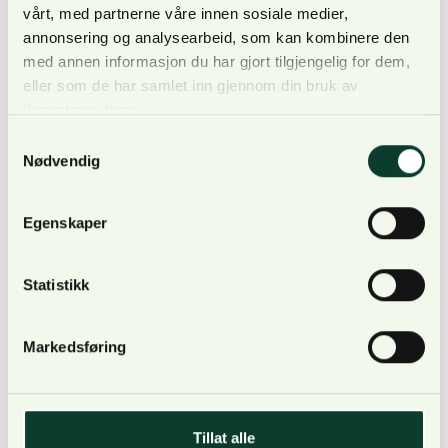
vårt, med partnerne våre innen sosiale medier,
enn vi har
annonsering og analysearbeid, som kan kombinere den
kapasitet til å
med annen informasjon du har gjort tilgjengelig for dem,
foredle
eller som de har samlet inn gjennom din bruk av
Arne Rørå, administrerende direktør i
innenlands.
NORSKOG.
tjenestene deres.
Kombinasjone
Samtykkevalg
n av
Nødvendig
overskudd på råvarer, tilgang til kompetent
arbeidskraft og fornybar energi gir Norge
Egenskaper
muligheten til å øke industriell kapasitet, videre av
norske råvarer og nasjonal verdiskaping,
Statistikk
sier NORSKOGs administrerende direktør Arne
Rørå.
Markedsføring
Avgjøres av offentlige
rammebetingelser
Tillat alle