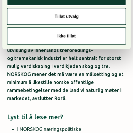
Etablering av industri er et privat ansvar. Det er
allikevel viktig at myndighetene målrettet bidrar til
konkurranse, understreker Rørå.
Tillat utvalg
– Konkurranseevnen avgjøres i stor grad av
Ikke tillat
offentlige rammebetingelser. Eksistens og
utvikling av innenlands treforedlings-
og tremekanisk industri er helt sentralt for størst
mulig verdiskaping i verdikjeden skog og tre.
NORSKOG mener det må være en målsetting og et
minimum å likestille norske offentlige
rammebetingelser med de land vi naturlig møter i
markedet, avslutter Rørå.
Lyst til å lese mer?
I NORSKOG næringspolitiske