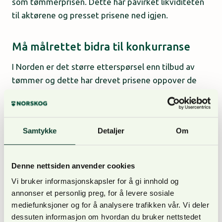
som tømmerprisen. Dette har påvirket likviditeten
til aktørene og presset prisene ned igjen.
Må målrettet bidra til konkurranse
I Norden er det større etterspørsel enn tilbud av
tømmer og dette har drevet prisene oppover de
siste årene, og fører til at en stor del av det norske
tømmeret selges til utlandet.
Samtykke
Detaljer
Om
– Norge er nå
et av få land i
Europa som
Denne nettsiden anvender cookies
produserer
Vi bruker informasjonskapsler for å gi innhold og
mer
annonser et personlig preg, for å levere sosiale
sagtømmer og
mediefunksjoner og for å analysere trafikken vår. Vi deler
massevirke
dessuten informasjon om hvordan du bruker nettstedet