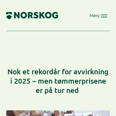
Skip
to
Meny
content
Nok et rekordår for avvirkning
i 2025 – men tømmerprisene
er på tur ned