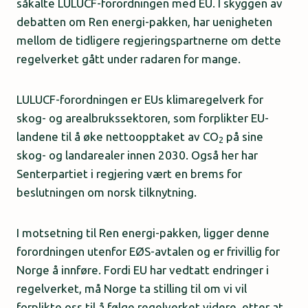
såkalte LULUCF-forordningen med EU. I skyggen av
debatten om Ren energi-pakken, har uenigheten
mellom de tidligere regjeringspartnerne om dette
regelverket gått under radaren for mange.
LULUCF-forordningen er EUs klimaregelverk for
skog- og arealbrukssektoren, som forplikter EU-
landene til å øke nettoopptaket av CO
på sine
2
skog- og landarealer innen 2030. Også her har
Senterpartiet i regjering vært en brems for
beslutningen om norsk tilknytning.
I motsetning til Ren energi-pakken, ligger denne
forordningen utenfor EØS-avtalen og er frivillig for
Norge å innføre. Fordi EU har vedtatt endringer i
regelverket, må Norge ta stilling til om vi vil
forplikte oss til å følge regelverket videre, etter at