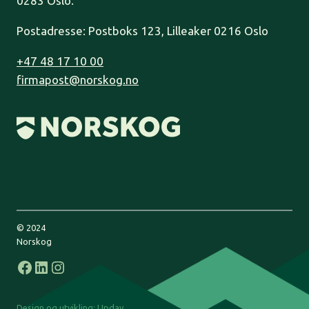
0283 Oslo.
Postadresse: Postboks 123, Lilleaker 0216 Oslo
+47 48 17 10 00
firmapost@norskog.no
© 2024
Norskog
Facebook
LinkedIn
Instagram
Design og utvikling:
Upday