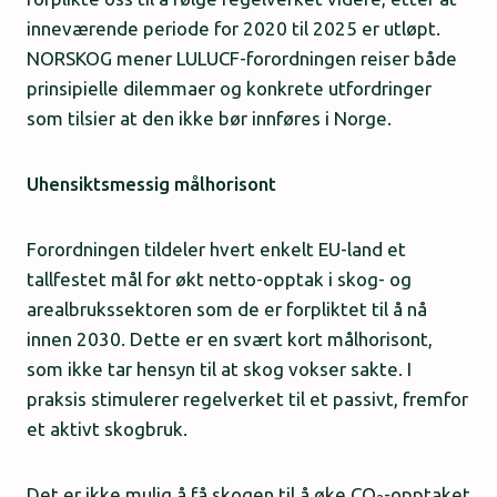
inneværende periode for 2020 til 2025 er utløpt.
NORSKOG mener LULUCF-forordningen reiser både
prinsipielle dilemmaer og konkrete utfordringer
som tilsier at den ikke bør innføres i Norge.
Uhensiktsmessig målhorisont
Forordningen tildeler hvert enkelt EU-land et
tallfestet mål for økt netto-opptak i skog- og
arealbrukssektoren som de er forpliktet til å nå
innen 2030. Dette er en svært kort målhorisont,
som ikke tar hensyn til at skog vokser sakte. I
praksis stimulerer regelverket til et passivt, fremfor
et aktivt skogbruk.
Det er ikke mulig å få skogen til å øke CO
-opptaket