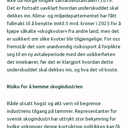
ikke da Norge inngikk samarbeidsavtalen i 2019.
Det er fortsatt uavklart hvordan underskuddet skal
dekkes inn. Klima- og miljødepartementet har fått
fullmakt til å benytte inntil 3 mrd. kroner i 2025 for å
kjøpe såkalte «skogkvoter» fra andre land, men det
er usikkert om slike kvoter blir tilgjengelige. For oss
fremstår det som unødvendig risikosport å forplikte
seg til en ny avtaleperiode med den usikkerheten
det innebærer, før det er klargjort hvordan dette
underskuddet skal dekkes inn, og hva det vil koste.
Risiko for å hemme skogindustrien
Både utsatt hogst og økt vern vil begrense
industriens tilgang på tømmer. Representanter for
svensk skogindustri har uttrykt stor bekymring for
hvilke virkninger denne kortsiktige politikken kan få