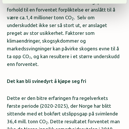
kunne møte et slikt krav. Det samlede gapet i
forhold til en forventet forpliktelse er anslått til å
være ca.1,4 millioner tonn CO
. Selv om
2
underskuddet ikke ser så stort ut, er anslaget
preget av stor usikkerhet. Faktorer som
klimaendringer, skogsykdommer og
markedssvingninger kan påvirke skogens evne til å
ta opp CO₂, og kan resultere i et større underskudd
enn forventet.
Det kan bli svinedyrt å kjøpe seg fri
Dette er den bitre erfaringen fra regelverkets
første periode (2020-2025), der Norge har blitt
sittende med et bokført utslippsgap på svimlende
36,4 mill. tonn CO
. Dette resultatet forventet man
2