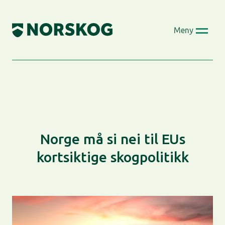
Skip
to
Meny
content
Norge må si nei til EUs
kortsiktige skogpolitikk