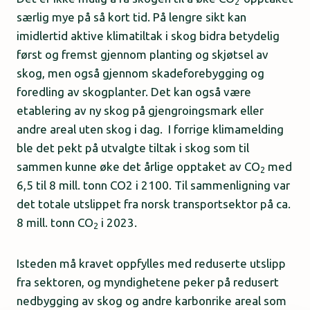
2
særlig mye på så kort tid. På lengre sikt kan
imidlertid aktive klimatiltak i skog bidra betydelig
først og fremst gjennom planting og skjøtsel av
skog, men også gjennom skadeforebygging og
foredling av skogplanter. Det kan også være
etablering av ny skog på gjengroingsmark eller
andre areal uten skog i dag. I forrige klimamelding
ble det pekt på utvalgte tiltak i skog som til
sammen kunne øke det årlige opptaket av CO
med
2
6,5 til 8 mill. tonn CO2 i 2100. Til sammenligning var
det totale utslippet fra norsk transportsektor på ca.
8 mill. tonn CO
i 2023.
2
Isteden må kravet oppfylles med reduserte utslipp
fra sektoren, og myndighetene peker på redusert
nedbygging av skog og andre karbonrike areal som