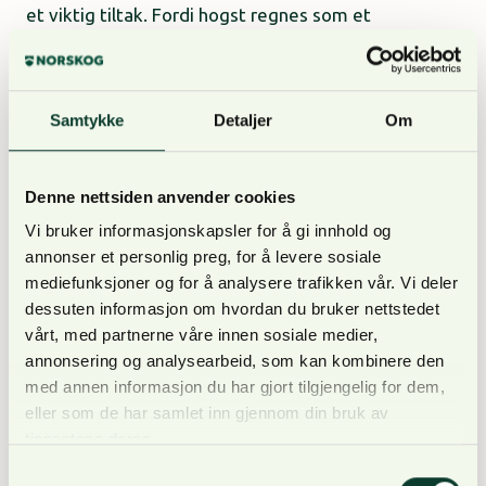
et viktig tiltak. Fordi hogst regnes som et
umiddelbart utslipp i EUs regelverk, vil den korte
målhorisonten også gi insentiver til å begrense
ordinær skogsdrift.
Samtykke
Detaljer
Om
Sverige må utsette hogst og verne mer skog
Denne nettsiden anvender cookies
Til tross for at Sverige stemte imot regelverket i
Vi bruker informasjonskapsler for å gi innhold og
annonser et personlig preg, for å levere sosiale
EU, er landet nå forpliktet til å følge det. De har nylig
mediefunksjoner og for å analysere trafikken vår. Vi deler
lagt fram sine tiltak for å oppfylle kravene i den
dessuten informasjon om hvordan du bruker nettstedet
såkalte «Miljømålsberedningen». Sveriges innsats
vårt, med partnerne våre innen sosiale medier,
handler blant annet om to diskutable grep: De vil
annonsering og analysearbeid, som kan kombinere den
kompensere skogeiere for å utsette hogst i 5 til 20
med annen informasjon du har gjort tilgjengelig for dem,
år med store offentlige støttebeløp. I tillegg legger
eller som de har samlet inn gjennom din bruk av
de fram en omfattende plan om å verne mer skog.
tjenestene deres.
Samtykkevalg