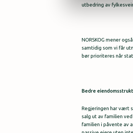
utbedring av fylkesvei
NORSKOG mener også at
samtidig som vi får ut
bør prioriteres når st
Bedre eiendomsstrukt
Regjeringen har vært s
salg ut av familien ved
familien i påvente av
passive eiere uten in