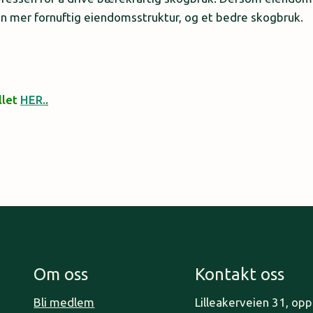
å en mer fornuftig eiendomsstruktur, og et bedre skogbruk.
llet
HER.
.
Om oss
Kontakt oss
Bli medlem
Lilleakerveien 31, op