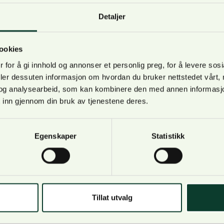
Detaljer
ookies
 for å gi innhold og annonser et personlig preg, for å levere sos
tatt opp var skjerpede skatter, og konkurransevridning til
deler dessuten informasjon om hvordan du bruker nettstedet vårt,
å mva. på jakt og fiske. NORSKOG mener at skattetrykket
og analysearbeid, som kan kombinere den med annen informasjon d
 inn gjennom din bruk av tjenestene deres.
 slik at skogindustrien bedre kan utvikle seg, og at staten m
det gjelder mva. på jakt og fiske.
Egenskaper
Statistikk
ane
Tillat utvalg
een om å øke satsingen på jernbane og på klimatiltak i s
ersett til fordel for persontrafikken, og kombinert med lave