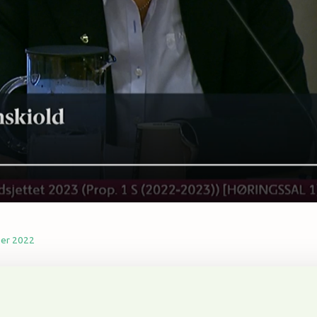
ber 2022
muntlig høring på Stortinget for å fremme skogeieres int