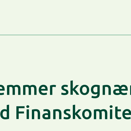
mmer skognær
d Finanskomite