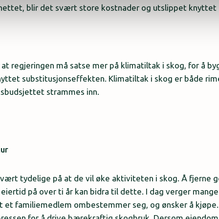
nettet, blir det svært store kostnader og utslippet knyttet
 regjeringen må satse mer på klimatiltak i skog, for å b
nyttet substitusjonseffekten. Klimatiltak i skog er både rim
atsbudsjettet strammes inn.
ur
vært tydelige på at de vil øke aktiviteten i skog. Å fjerne
 eiertid på over ti år kan bidra til dette. I dag verger mange
 at et familiemedlem ombestemmer seg, og ønsker å kjøpe. 
teressen for å drive bærekraftig skogbruk. Dersom eiendo