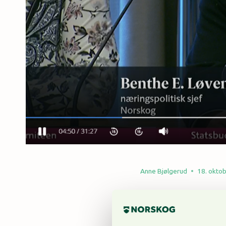
Anne Bjølgerud
18. okto
I dag var NORSKOG på 
Finanskomiteen.