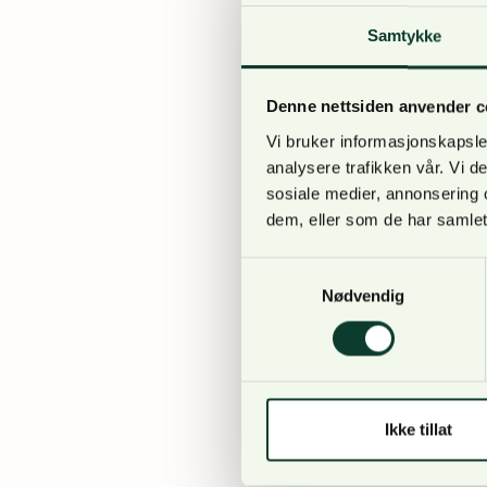
Samtykke
Skatt og mva.
Denne nettsiden anvender c
Vi bruker informasjonskapsler
Blant temaene som ble 
analysere trafikken vår. Vi 
disfavør med hensyn p
sosiale medier, annonsering 
dem, eller som de har samlet
lettes slik at de bedre
mellom grunneiere når 
Samtykkevalg
Nødvendig
Klimasatsing og jernb
Ikke tillat
NORSKOG ba også komit
jernbane blir stadig ov