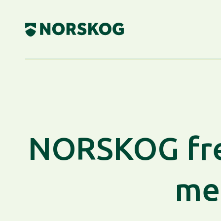
Skip
to
content
NORSKOG fre
me