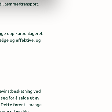
 til tømmertransport.
ygge opp karbonlageret
elige og effektive, og
 gevinstbeskatning ved
 seg for å selge ut av
Dette fører til mange
msomsetting ble