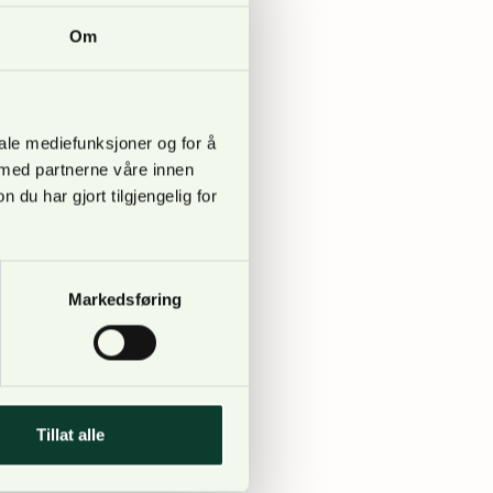
Om
iale mediefunksjoner og for å
 private grunneieres
 med partnerne våre innen
 på grunneiere må
u har gjort tilgjengelig for
å slutte å skille
Markedsføring
Tillat alle
kog. Godstrafikken på
 investeringer til