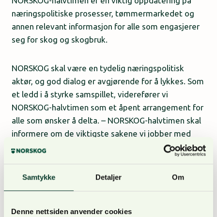
NORSKOG-halvtimen er en viktig oppdatering på
næringspolitiske prosesser, tømmermarkedet og
annen relevant informasjon for alle som engasjerer
seg for skog og skogbruk.
NORSKOG skal være en tydelig næringspolitisk
aktør, og god dialog er avgjørende for å lykkes. Som
et ledd i å styrke samspillet, viderefører vi
NORSKOG-halvtimen som et åpent arrangement for
alle som ønsker å delta. – NORSKOG-halvtimen skal
informere om de viktigste sakene vi jobber med
akkurat nå, og målsettingen er at alle med interesse
for skognæringen holdes oppdatert på sentrale
næringspolitiske temaer. Webinaret vil gi deg en
Samtykke
Detaljer
Om
oppsummering av den siste månedens arbeid
innenfor næringspolitikk, samt innsikt i aktuelle
saker fra NORTØMMER og konsulentavdelingen, sier
Denne nettsiden anvender cookies