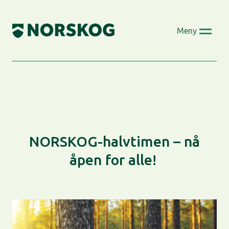
Skip
to
Meny
content
NORSKOG-halvtimen – nå
åpen for alle!