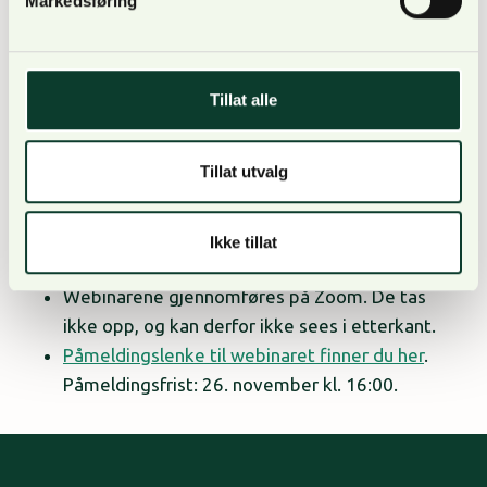
Markedsføring
Vi ser frem til å ønske hele skognæringen
velkommen til den første åpne utgaven av
NORSKOG-halvtimen!
Tillat alle
Praktisk info:
Tillat utvalg
NORSKOG-halvtimen gjennomføres siste
onsdagen hver måned, kl. 18:00.
Webinaret gjennomføres
onsdag 26. november
Ikke tillat
kl. 18:00.
Webinarene gjennomføres på Zoom. De tas
ikke opp, og kan derfor ikke sees i etterkant.
Påmeldingslenke til webinaret finner du her
.
Påmeldingsfrist: 26. november kl. 16:00.