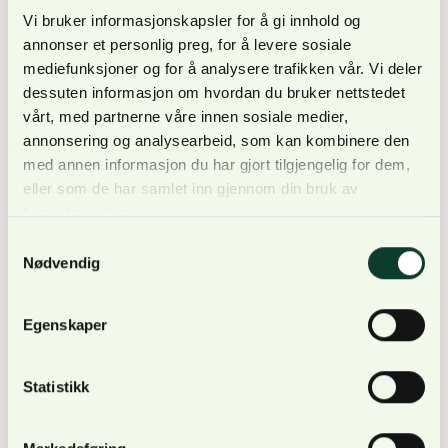
Rørå.
Vi bruker informasjonskapsler for å gi innhold og
annonser et personlig preg, for å levere sosiale
mediefunksjoner og for å analysere trafikken vår. Vi deler
Aktuelle saker
dessuten informasjon om hvordan du bruker nettstedet
vårt, med partnerne våre innen sosiale medier,
I den kommende utgaven av NORSKOG-halvtimen
annonsering og analysearbeid, som kan kombinere den
vil fokus være på meldeplikt, og konsekvenser av
med annen informasjon du har gjort tilgjengelig for dem,
dette.
eller som de har samlet inn gjennom din bruk av
tjenestene deres.
– I tillegg vil vår næringspolitiske rådgiver Sara
Samtykkevalg
Philipson gi dere en oppdatering på hva som skjer i
Nødvendig
EU, og status for innføringen av EUDR. Til slutt vil vi
gå gjennom statsbudsjettet, samt de ulike
Egenskaper
forhandlingsutspillene knyttet til statsbudsjettet, nå
som de andre rødgrønne partiene har presentert
Statistikk
sine alternative budsjettforslag, sier Rørå.