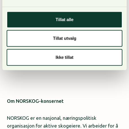
bonusordning. Det kan være mulighet for å benytte
seg av hjemmekontor deler av tiden.
Tillat alle
Tillat utvalg
I 2021 ble vi sertifisert som en god arbeidsplass
etter en grundig og upartisk undersøkelse fra Great
Ikke tillat
TM
Place to Work
, og vi har en organisasjonskultur
preget av rettferdighet og gjensidig tillit.
Om NORSKOG-konsernet
NORSKOG er en nasjonal, næringspolitisk
organisasjon for aktive skogeiere. Vi arbeider for å