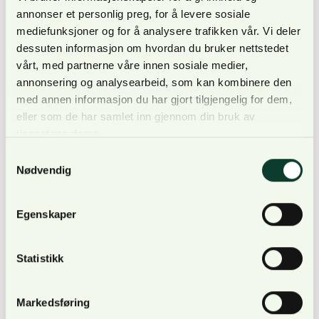
annonser et personlig preg, for å levere sosiale
Erfaring med Adobe InDesign er ønskelig
mediefunksjoner og for å analysere trafikken vår. Vi deler
dessuten informasjon om hvordan du bruker nettstedet
vårt, med partnerne våre innen sosiale medier,
annonsering og analysearbeid, som kan kombinere den
med annen informasjon du har gjort tilgjengelig for dem,
Det er ingen søknadsfrist, vi ansetter når vi har
eller som de har samlet inn gjennom din bruk av
funnet riktig person.
tjenestene deres.
Samtykkevalg
Nødvendig
NORSKOG-konsernet tilbyr
Egenskaper
NORSKOG tilbyr en variert arbeidshverdag,
Statistikk
konkurransedyktige vilkår og et trivelig arbeidsmiljø
sammen med engasjerte medarbeidere på Lilleaker.
Markedsføring
Vi har gode pensjonsordninger, og en fordelaktig