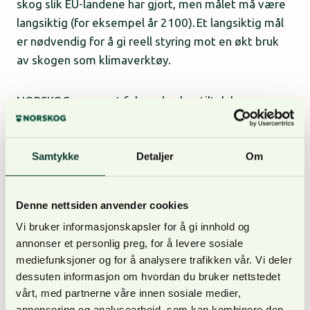
skog slik EU-landene har gjort, men målet må være
langsiktig (for eksempel år 2100). Et langsiktig mål
er nødvendig for å gi reell styring mot en økt bruk
av skogen som klimaverktøy.
NORSKOG mener at følgende skogtiltak bør
stimuleres for å bidra til karbonopptak og bygge
opp skogressursene:
Samtykke
Detaljer
Om
ungskogpleie
planting på nye arealer
Denne nettsiden anvender cookies
planteforedling – utvikle plantemateriale som
Vi bruker informasjonskapsler for å gi innhold og
vokser godt og er tilpasset et klima som endrer
annonser et personlig preg, for å levere sosiale
seg
mediefunksjoner og for å analysere trafikken vår. Vi deler
å styrke foryngelsesarbeidet etter hogst
dessuten informasjon om hvordan du bruker nettstedet
suppleringsplanting
vårt, med partnerne våre innen sosiale medier,
gjødsling av skog
annonsering og analysearbeid, som kan kombinere den