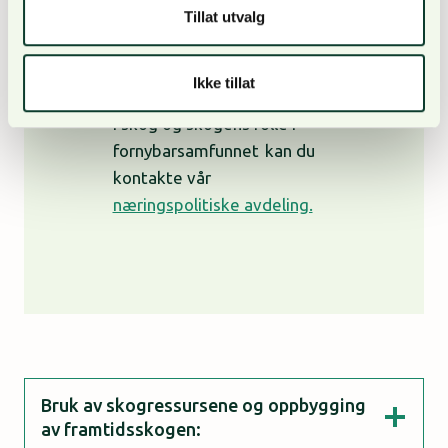
Tillat utvalg
Spørsmål?
Om du lurer på noe om
Ikke tillat
NORSKOGs syn på
klimatiltak
i skog og skogens rolle i
fornybarsamfunnet
kan du
kontakte vår
næringspolitiske avdeling.
Bruk av skogressursene og oppbygging
av framtidsskogen: