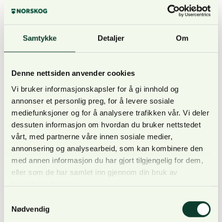
områdevern.
Miljøvernmyndighetene må foreta en grundig
undersøkelse av hvorvidt skogbrukets egne
Samtykke
Detaljer
Om
miljøverktøy er gode nok før man tar i bruk
ulike former for lovhjemlet vern for å fremme
Denne nettsiden anvender cookies
samme hensyn. .
Vi bruker informasjonskapsler for å gi innhold og
annonser et personlig preg, for å levere sosiale
mediefunksjoner og for å analysere trafikken vår. Vi deler
Les mer om:
dessuten informasjon om hvordan du bruker nettstedet
vårt, med partnerne våre innen sosiale medier,
annonsering og analysearbeid, som kan kombinere den
med annen informasjon du har gjort tilgjengelig for dem,
eller som de har samlet inn gjennom din bruk av
Spørsmål?
tjenestene deres.
Om du har spørsmål om
Samtykkevalg
NORSKOGs synspunkter på
Nødvendig
vern, ta kontakt med vår