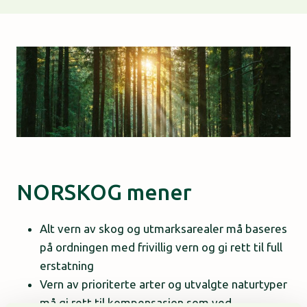
NORSKOG mener
Alt vern av skog og utmarksarealer må baseres
på ordningen med frivillig vern og gi rett til full
erstatning
Vern av prioriterte arter og utvalgte naturtyper
må gi rett til kompensasjon som ved