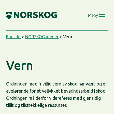
Skip
to
Meny
content
Forside
>
NORSKOG mener
>
Vern
V
ern
Ordningen med frivillig vern av skog har vært og er
avgjørende for et vellykket bevaringsarbeid i skog.
Ordningen må derfor videreføres med gjensidig
tillit og tilstrekkelige ressurser.