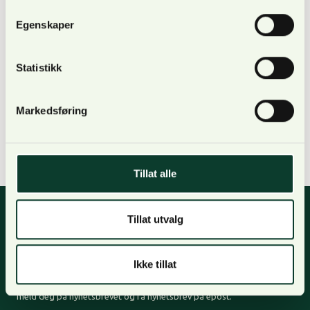
næringspolitiske avdeling.
Egenskaper
Statistikk
Markedsføring
Vern og erstatning
Tillat alle
Tillat utvalg
Nyhetsbrev
Ikke tillat
For oppdateringer, nyheter og skogfaglige artikler,
meld deg på nyhetsbrevet og få nyhetsbrev på epost.