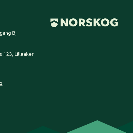
pgang B,
 123, Lilleaker
o