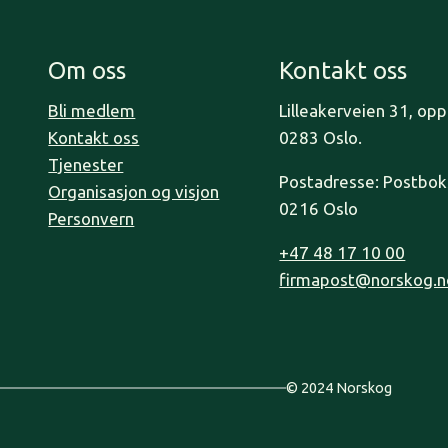
Om oss
Kontakt oss
Bli medlem
Lilleakerveien 31, op
Kontakt oss
0283 Oslo.
Tjenester
Postadresse: Postboks
Organisasjon og visjon
0216 Oslo
Personvern
+47 48 17 10 00
firmapost@norskog.n
© 2024 Norskog