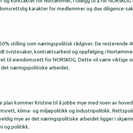
 og kontrakter for Nortømmer, i tillegg til å for NORSKOG h
ndomsrettslig karakter for medlemmer og due diligence-sak
en 60% stilling som næringspolitisk rådgiver. De resterende 
undt tvistesaker, kontraktsarbeid og oppfølging i Nortømmer
tet til eiendomsrett for NORSKOG. Dette vil være viktige
det næringspolitiske arbeidet.
ke plan kommer Kristine til å jobbe mye med noen av hoved
tt, klima- og miljøpolitikk og industripolitikk. Rettspolit
veldig mye av det næringspolitiske arbeidet ligger i skjæ
i og politikk.