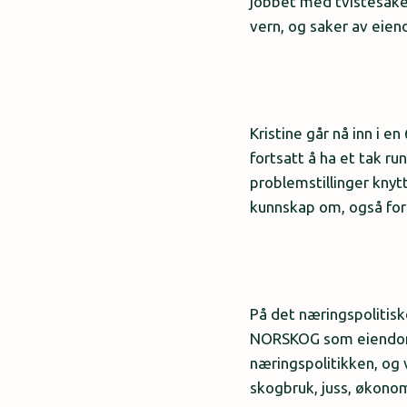
jobbet med tvistesaker
vern, og saker av eie
Kristine går nå inn i 
fortsatt å ha et tak r
problemstillinger knyt
kunnskap om, også for 
På det næringspolitis
NORSKOG som eiendomsre
næringspolitikken, og 
skogbruk, juss, økonom