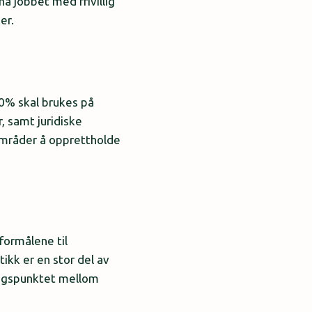
a jobbet med frivillig
er.
40% skal brukes på
, samt juridiske
 områder å opprettholde
formålene til
ikk er en stor del av
ringspunktet mellom