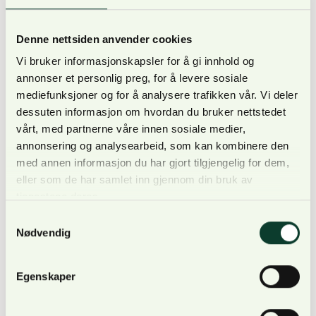
Denne nettsiden anvender cookies
Vi bruker informasjonskapsler for å gi innhold og
annonser et personlig preg, for å levere sosiale
Innspill kan sendes til Benthe E. Løvenskiold på e-
mediefunksjoner og for å analysere trafikken vår. Vi deler
post benthe.lovenskiold@norskog.no.
dessuten informasjon om hvordan du bruker nettstedet
Frist for innsending er 1.mars.
vårt, med partnerne våre innen sosiale medier,
annonsering og analysearbeid, som kan kombinere den
med annen informasjon du har gjort tilgjengelig for dem,
eller som de har samlet inn gjennom din bruk av
tjenestene deres.
Mer om motorferdselsutvalget
Samtykkevalg
Per i dag er motorferdsel i utmark og vassdrag i
Nødvendig
utgangspunktet forbudt, men det er ikke ønske om
å hindre nødvendig ferdsel knyttet til anerkjente
Egenskaper
nytteformål. Motorferdsel i utmark er viktig for
mange, gjerne i næringssammenheng i forbindelse