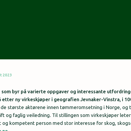
st 2023
 som byr på varierte oppgaver og interessante utfordring
er ny virkeskjøper i geografien Jevnaker-Vinstra, i 100
 største aktørene innen tømmeromsetning i Norge, og ti
t og faglig veiledning. Til stillingen som virkeskjøper leter
t og kompetent person med stor interesse for skog, skogs
.no.