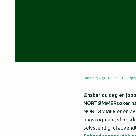
Anne Bjølgerud
11. augu
Ønsker du deg en jobb
NORTØMMERsøker nå ett
NORTØMMER er en av de
ungskogpleie, skogsdrif
selvstendig, utadvend
Søknad sendes via finn