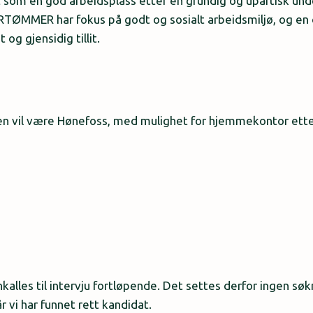
ert som en god arbeidsplass etter en grundig og upartisk un
TØMMER har fokus på godt og sosialt arbeidsmiljø, og en 
og gjensidig tillit.
gen vil være Hønefoss, med mulighet for hjemmekontor ette
kalles til intervju fortløpende. Det settes derfor ingen søk
 vi har funnet rett kandidat.