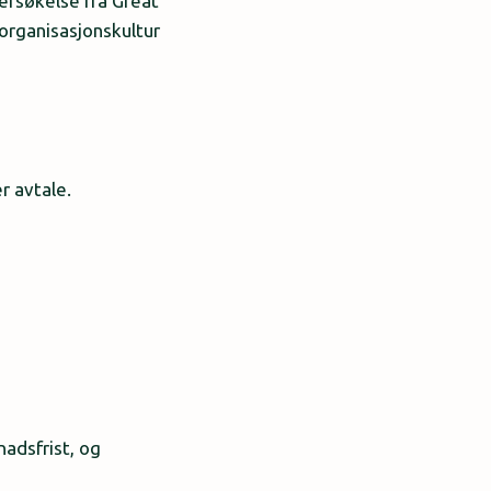
dersøkelse fra Great
organisasjonskultur
r avtale.
nadsfrist, og