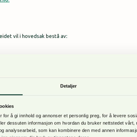
eidet vil i hovedsak bestå av:
g kontrahering av oppdrag
ester (ungskogpleie, planting mm)
Detaljer
ogsdrifter
ging av skogeiere, entreprenører og skogoppsyn
ookies
 for å gi innhold og annonser et personlig preg, for å levere sos
deler dessuten informasjon om hvordan du bruker nettstedet vårt,
og analysearbeid, som kan kombinere den med annen informasjon d
ner og egenskaper: