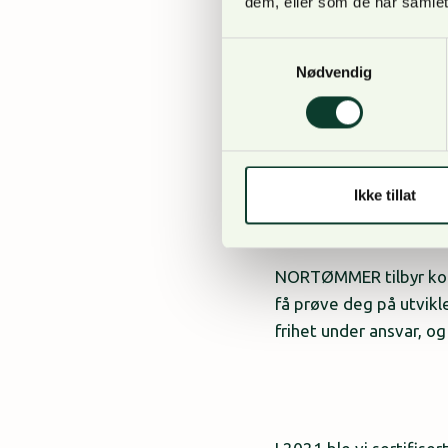
dem, eller som de har samlet
Samtykkevalg
Nødvendig
Skogbruksutdannin
Evnen til å skape 
«Kremmerånd»
Ikke tillat
NORTØMMER tilbyr konk
få prøve deg på utvik
frihet under ansvar, og