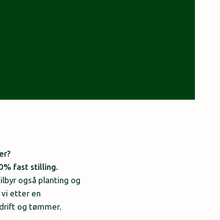
er?
% fast stilling.
lbyr også planting og
 vi etter en
drift og tømmer.