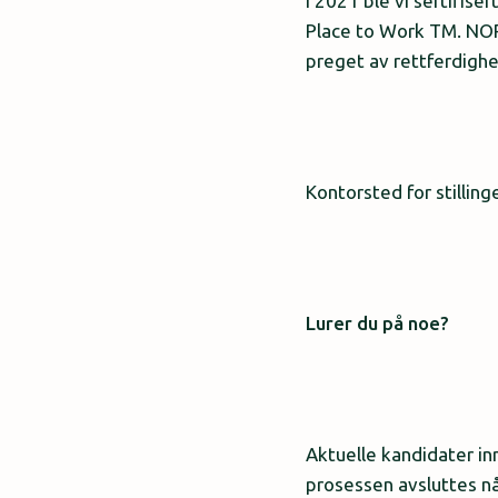
I 2021 ble vi sertifis
Place to Work TM. NOR
preget av rettferdighet 
Kontorsted for stillin
Lurer du på noe?
Aktuelle kandidater inn
prosessen avsluttes når