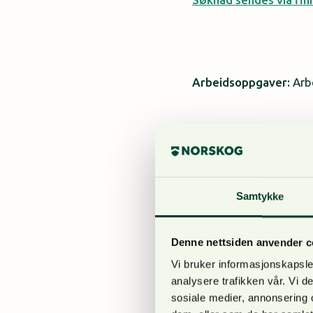
Arbeidsoppgaver:
Arb
Kjøp av tømmer o
Salg av skogstjen
Samtykke
Planlegging av sk
Kontakt og oppføl
Denne nettsiden anvender c
Vi bruker informasjonskapsler
analysere trafikken vår. Vi 
sosiale medier, annonsering 
Ønskede kvalifikasjo