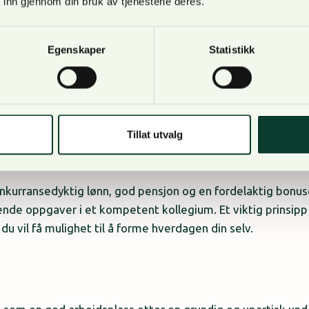
 inn gjennom din bruk av tjenestene deres.
Egenskaper
Statistikk
g på master eller bachelornivå vil være en fordel
gode relasjoner
Tillat utvalg
urransedyktig lønn, god pensjon og en fordelaktig bonusor
lende oppgaver i et kompetent kollegium. Et viktig prins
 du vil få mulighet til å forme hverdagen din selv.