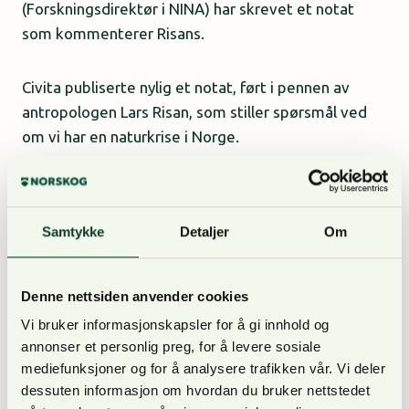
(Forskningsdirektør i NINA) har skrevet et notat
som kommenterer Risans.
Civita publiserte nylig et notat, ført i pennen av
antropologen Lars Risan, som stiller spørsmål ved
om vi har en naturkrise i Norge.
– I sin argumentasjon for at så ikke er tilfelle, bruker
Risan påstander om hva tre av oss forfatterne har
Samtykke
Detaljer
Om
sagt og ment, anekdoter fra svigerfamiliens
setereiendom, og et selektivt utvalg kartdata fra
myndighetene. Risans tekst synes å ha tre
Denne nettsiden anvender cookies
hovedhensikter: For det første, å skape en
Vi bruker informasjonskapsler for å gi innhold og
forestilling om at vi økologer tar feil når vi beskriver
annonser et personlig preg, for å levere sosiale
tilstanden i norsk natur som en ‘krise’, samt at vi
mediefunksjoner og for å analysere trafikken vår. Vi deler
baserer våre konklusjoner om tilstand og trender i
dessuten informasjon om hvordan du bruker nettstedet