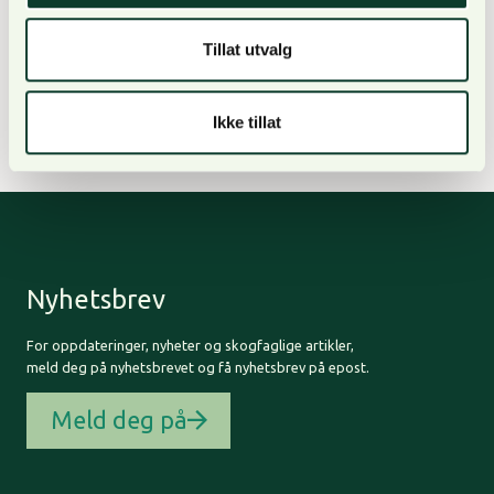
økologiske data underbygger at naturkrisen er et
faktum, også i Norge, sier skriver Sverdrup-
Tillat utvalg
Thygeson, Hessen, Vandvik og Steel i notatet.
Ikke tillat
Les notatet i sin helhet HER.
Nyhetsbrev
For oppdateringer, nyheter og skogfaglige artikler,
meld deg på nyhetsbrevet og få nyhetsbrev på epost.
Meld deg på