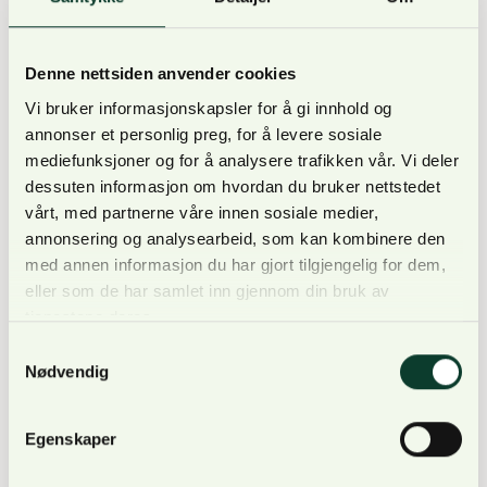
estimater over hvor mye av skogen som har blitt
flatehogd på Østlandet siden 1940.
Denne nettsiden anvender cookies
Vi bruker informasjonskapsler for å gi innhold og
Landsskogtakseringen er verdens eldste nasjonale
annonser et personlig preg, for å levere sosiale
skogtaksering, og feiret i 2019 hundreårsjubileum. I
mediefunksjoner og for å analysere trafikken vår. Vi deler
dag består Landsskogtakseringen av et rutenett på
dessuten informasjon om hvordan du bruker nettstedet
i alt 27.000 prøveflater som dekker hele Norge.
vårt, med partnerne våre innen sosiale medier,
Hver av de rundt 13.000 prøveflatene som har trær
annonsering og analysearbeid, som kan kombinere den
på seg blir undersøkt hvert femte år. Alt som
med annen informasjon du har gjort tilgjengelig for dem,
eller som de har samlet inn gjennom din bruk av
befinner seg innenfor prøveflatene blir registrert,
tjenestene deres.
blant annet trærnes høyde og dimensjon, hvilke
Samtykkevalg
treslag det er snakk om og hvorvidt trærne står
Nødvendig
eller ligger i skogbunnen. Også hogst blir registrert,
og beregningene i rapporten omfatter så mye som
95 prosent av skogarealet på Østlandet.
Egenskaper