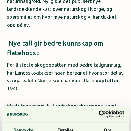
naturmangfold. Nylig ble det publisert nye
landsdekkende kart over naturskog i Norge, og
spørsmålet om hvor mye naturskog vi har dukket
opp på ny.
Nye tall gir bedre kunnskap om
flatehogst
For å støtte skogdebatten med bedre tallgrunnlag,
har Landsskogtakseringen beregnet hvor stor del av
skogarealet i Norge som har vært flatehogd etter
1940.
Med utgangspunkt i Landsskogtakseringen, samt
tolkning av gamle flybilder, kan Johannes
Breidenbach og NIBIO-kollegaene Arvid Svensson
og Knut Ole Viken, nå for første gang, presentere
Samtykke
Detaljer
Om