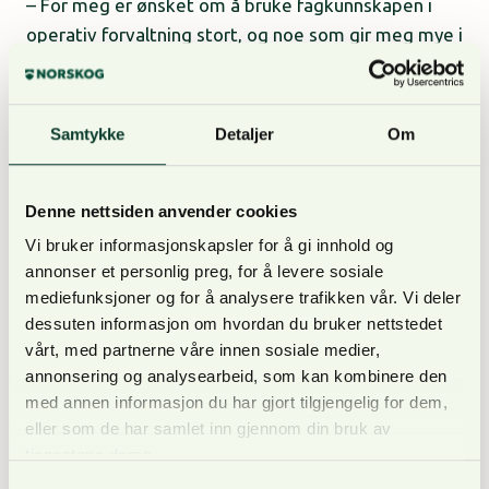
– For meg er ønsket om å bruke fagkunnskapen i
operativ forvaltning stort, og noe som gir meg mye i
det daglige. Det å få forvalte større arealer i den
tiden skogbruket står i – og vil stå ovenfor fremover
– er en både givende og utfordrende prosess jeg
Samtykke
Detaljer
Om
ønsker å ta del i, understreker Håkon.
Denne nettsiden anvender cookies
Rom og tillit i arbeidshverdagen
Vi bruker informasjonskapsler for å gi innhold og
annonser et personlig preg, for å levere sosiale
Gerhard Sørensen Fuglem fullførte sin mastergrad i
mediefunksjoner og for å analysere trafikken vår. Vi deler
skogfag ved NMBU denne våren, mens Susanne
dessuten informasjon om hvordan du bruker nettstedet
Eikenæs leverer sin masteroppgave i løpet av
vårt, med partnerne våre innen sosiale medier,
høsten. Nå ser begge frem til å bistå skogeiere,
annonsering og analysearbeid, som kan kombinere den
være ute i felt og bidra til bærekraftig
med annen informasjon du har gjort tilgjengelig for dem,
skogforvaltning. I NORSKOG vil deres oppgaver
eller som de har samlet inn gjennom din bruk av
tjenestene deres.
spenne fra økonomi og frivillig vern til rådgivning og
skogtaksering.
Samtykkevalg